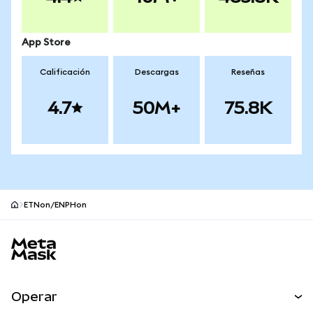
App Store
Calificación
Descargas
Reseñas
4.7
50M+
75.8K
ETNon/ENPHon
Pie de página del sitio MetaMask
Operar
Canjear