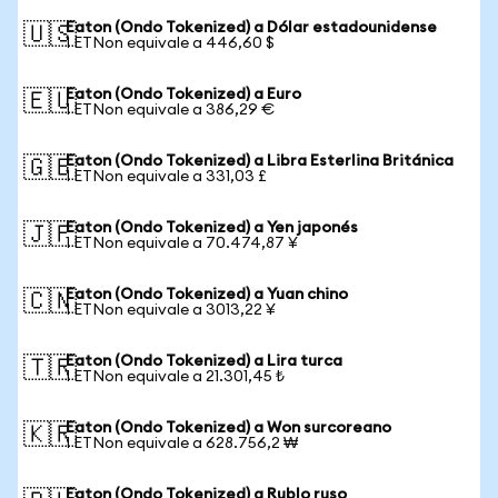
Eaton (Ondo Tokenized) a Dólar estadounidense
🇺🇸
1 ETNon equivale a 446,60 $
Eaton (Ondo Tokenized) a Euro
🇪🇺
1 ETNon equivale a 386,29 €
Eaton (Ondo Tokenized) a Libra Esterlina Británica
🇬🇧
1 ETNon equivale a 331,03 £
Eaton (Ondo Tokenized) a Yen japonés
🇯🇵
1 ETNon equivale a 70.474,87 ¥
Eaton (Ondo Tokenized) a Yuan chino
🇨🇳
1 ETNon equivale a 3013,22 ¥
Eaton (Ondo Tokenized) a Lira turca
🇹🇷
1 ETNon equivale a 21.301,45 ₺
Eaton (Ondo Tokenized) a Won surcoreano
🇰🇷
1 ETNon equivale a 628.756,2 ₩
Eaton (Ondo Tokenized) a Rublo ruso