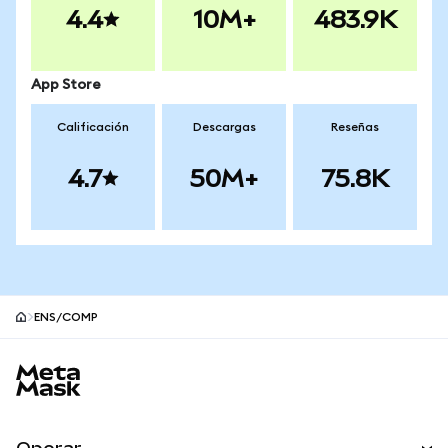
4.4
10M+
483.9K
App Store
Calificación
Descargas
Reseñas
4.7
50M+
75.8K
ENS/COMP
Pie de página del sitio MetaMask