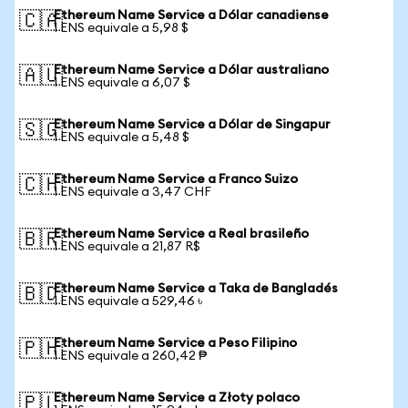
Ethereum Name Service a Dólar canadiense
🇨🇦
1 ENS equivale a 5,98 $
Ethereum Name Service a Dólar australiano
🇦🇺
1 ENS equivale a 6,07 $
Ethereum Name Service a Dólar de Singapur
🇸🇬
1 ENS equivale a 5,48 $
Ethereum Name Service a Franco Suizo
🇨🇭
1 ENS equivale a 3,47 CHF
Ethereum Name Service a Real brasileño
🇧🇷
1 ENS equivale a 21,87 R$
Ethereum Name Service a Taka de Bangladés
🇧🇩
1 ENS equivale a 529,46 ৳
Ethereum Name Service a Peso Filipino
🇵🇭
1 ENS equivale a 260,42 ₱
Ethereum Name Service a Złoty polaco
🇵🇱