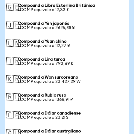
Compound a Libra Esterlina Británica
🇬🇧
1 COMP equivale a 12,33 £
Compound a Yen japonés
🇯🇵
1 COMP equivale a 2625,88 ¥
Compound a Yuan chino
🇨🇳
1 COMP equivale a 112,27 ¥
Compound a Lira turca
🇹🇷
1 COMP equivale a 793,69 ₺
Compound a Won surcoreano
🇰🇷
1 COMP equivale a 23.427,29 ₩
Compound a Rublo ruso
🇷🇺
1 COMP equivale a 1368,91 ₽
Compound a Dólar canadiense
🇨🇦
1 COMP equivale a 23,21 $
Compound a Dólar australiano
🇦🇺