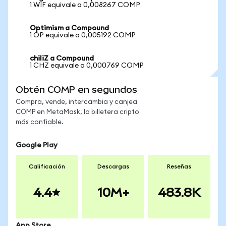
1 WIF equivale a 0,008267 COMP
Optimism a Compound
1 OP equivale a 0,005192 COMP
chiliZ a Compound
1 CHZ equivale a 0,000769 COMP
Obtén COMP en segundos
Compra, vende, intercambia y canjea
COMP en MetaMask, la billetera cripto
más confiable.
Google Play
Calificación
Descargas
Reseñas
4.4
10M+
483.8K
App Store