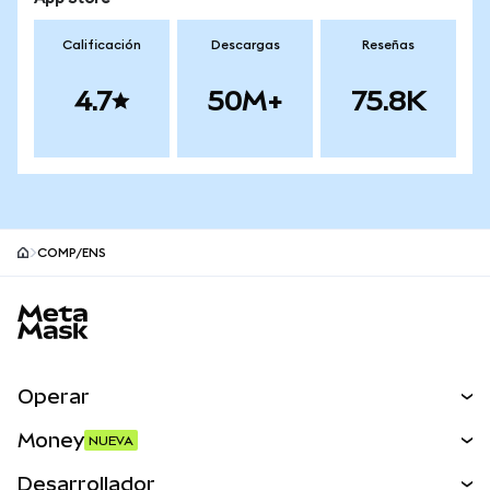
Calificación
Descargas
Reseñas
4.7
50M+
75.8K
COMP/ENS
Pie de página del sitio MetaMask
Operar
Canjear
Money
NUEVA
Predecir
NUEVA
Comprar
Desarrollador