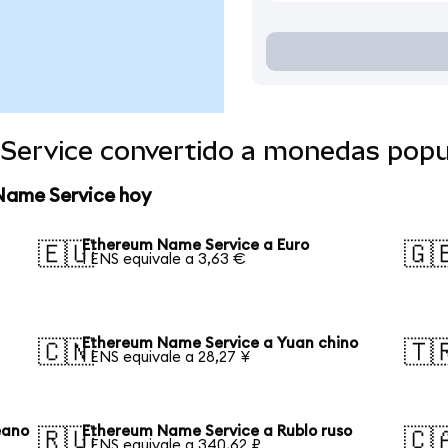
Service convertido a monedas popu
Name Service hoy
Ethereum Name Service a Euro
🇪🇺
🇬
1 ENS equivale a 3,63 €
Ethereum Name Service a Yuan chino
🇨🇳
🇹
1 ENS equivale a 28,27 ¥
eano
Ethereum Name Service a Rublo ruso
🇷🇺
🇨
1 ENS equivale a 340,62 ₽