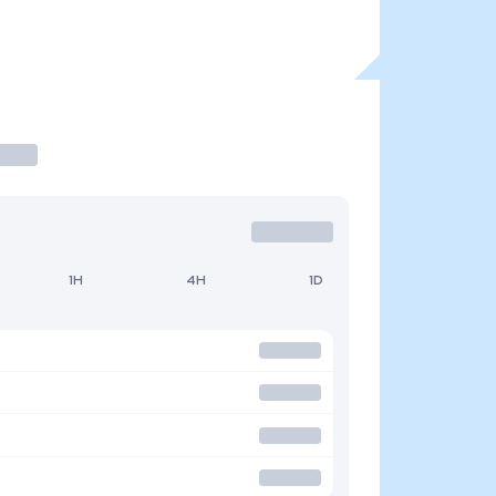
1H
4H
1D