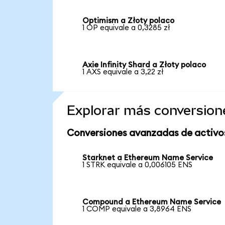
Optimism a Złoty polaco
1 OP equivale a 0,3285 zł
Axie Infinity Shard a Złoty polaco
1 AXS equivale a 3,22 zł
Explorar más conversion
Conversiones avanzadas de activo
Starknet a Ethereum Name Service
1 STRK equivale a 0,006105 ENS
Compound a Ethereum Name Service
1 COMP equivale a 3,8964 ENS