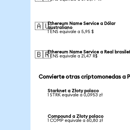
Ethereum Name Service a Dólar
🇦🇺
australiano
1 ENS equivale a 5,95 $
Ethereum Name Service a Real brasile
🇧🇷
1 ENS equivale a 21,47 R$
Convierte otras criptomonedas a 
Starknet a Złoty polaco
1 STRK equivale a 0,0953 zł
Compound a Złoty polaco
1 COMP equivale a 60,80 zł