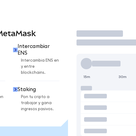
 MetaMask
Operar
Intercambiar
ENS
Intercambia ENS en
y entre
blockchains.
15m
30m
Staking
en
Pon tu cripto a
trabajar y gana
ingresos pasivos.