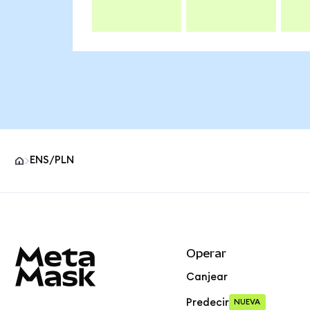
ENS/PLN
Pie de página del sitio MetaMask
Operar
Canjear
Predecir
NUEVA