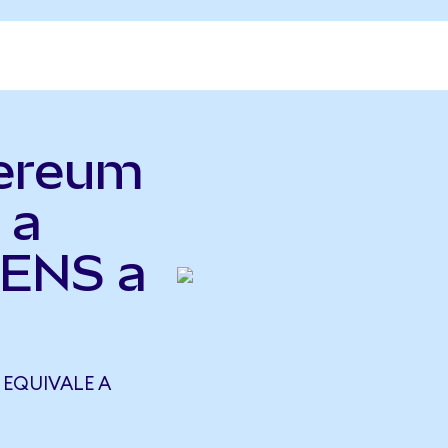
hereum
 a
(ENS a
 EQUIVALE A