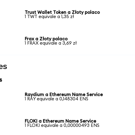
Trust Wallet Token a Złoty polaco
1 TWT equivale a 1,35 zł
Frax a Złoty polaco
1 FRAX equivale a 3,69 zł
es
s
Raydium a Ethereum Name Service
1 RAY equivale a 0,148304 ENS
FLOKI a Ethereum Name Service
1 FLOKI equivale a 0,00000493 ENS