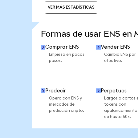
VER MÁS ESTADÍSTICAS
VER MÁS ESTADÍSTICAS
Formas de usar ENS en
Comprar ENS
Vender ENS
Empieza en pocos
Cambia ENS por
pasos.
efectivo.
Predecir
Perpetuos
Opera con ENS y
Largos o cortos 
mercados de
tokens con
predicción cripto.
apalancamiento
de hasta 50x.