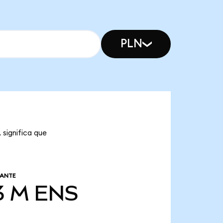
PLN
 significa que
LANTE
3 M
ENS