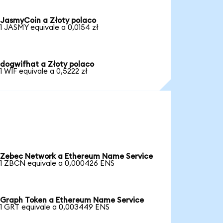
JasmyCoin a Złoty polaco
1 JASMY equivale a 0,0154 zł
dogwifhat a Złoty polaco
1 WIF equivale a 0,5222 zł
Zebec Network a Ethereum Name Service
1 ZBCN equivale a 0,000426 ENS
Graph Token a Ethereum Name Service
1 GRT equivale a 0,003449 ENS