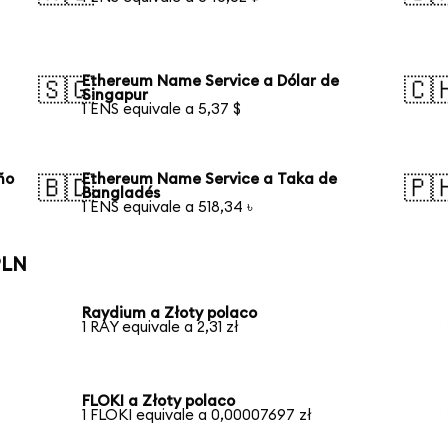
Ethereum Name Service a Dólar de
🇸🇬
🇨
Singapur
1 ENS equivale a 5,37 $
ño
Ethereum Name Service a Taka de
🇧🇩
🇵
Bangladés
1 ENS equivale a 518,34 ৳
PLN
Raydium a Złoty polaco
1 RAY equivale a 2,31 zł
FLOKI a Złoty polaco
1 FLOKI equivale a 0,00007697 zł