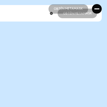
OBTÉN METAMASK
OBTÉN METAMASK
OBTÉN METAMASK
OBTÉN METAMASK