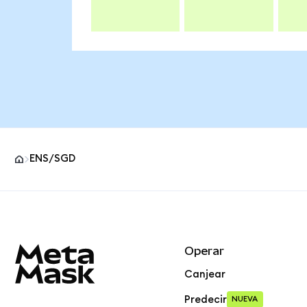
ENS/SGD
Pie de página del sitio MetaMask
Operar
Canjear
Predecir
NUEVA