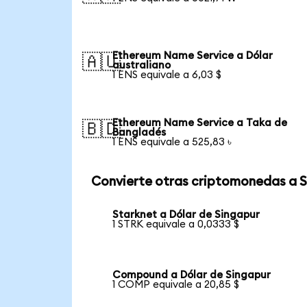
Ethereum Name Service a Dólar
🇦🇺
australiano
1 ENS equivale a 6,03 $
Ethereum Name Service a Taka de
🇧🇩
Bangladés
1 ENS equivale a 525,83 ৳
Convierte otras criptomonedas a 
Starknet a Dólar de Singapur
1 STRK equivale a 0,0333 $
Compound a Dólar de Singapur
1 COMP equivale a 20,85 $