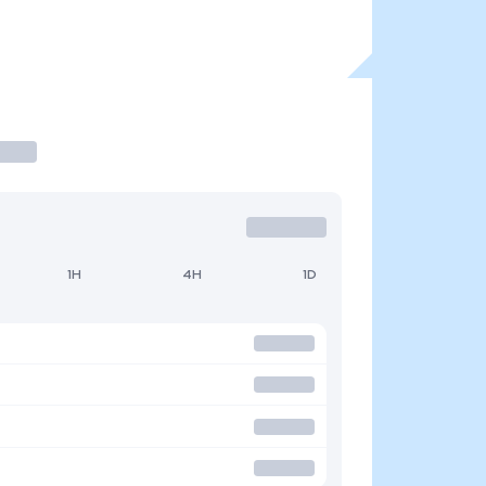
1H
4H
1D