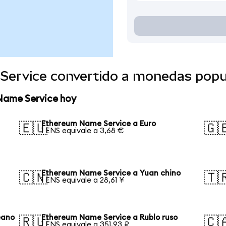
Service convertido a monedas popu
Name Service hoy
Ethereum Name Service a Euro
🇪🇺
🇬
1 ENS equivale a 3,68 €
Ethereum Name Service a Yuan chino
🇨🇳
🇹
1 ENS equivale a 28,61 ¥
eano
Ethereum Name Service a Rublo ruso
🇷🇺
🇨
1 ENS equivale a 351,93 ₽