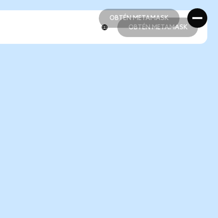
OBTÉN METAMASK
OBTÉN METAMASK
OBTÉN METAMASK
OBTÉN METAMASK