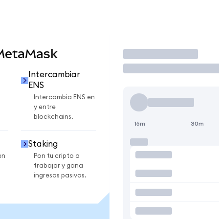
 MetaMask
Operar
Intercambiar
ENS
Intercambia ENS en
y entre
blockchains.
15m
30m
Staking
en
Pon tu cripto a
trabajar y gana
ingresos pasivos.