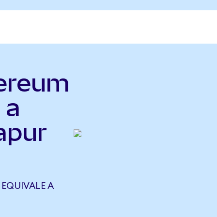
hereum
 a
apur
 EQUIVALE A