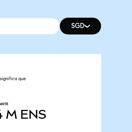
SGD
significa que
ANTE
4 M
ENS