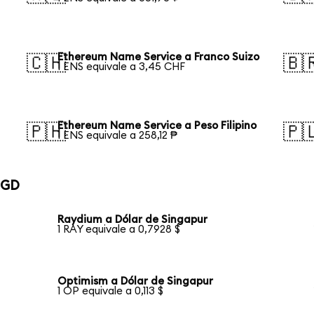
Ethereum Name Service a Franco Suizo
🇨🇭
🇧
1 ENS equivale a 3,45 CHF
Ethereum Name Service a Peso Filipino
🇵🇭
🇵
1 ENS equivale a 258,12 ₱
SGD
Raydium a Dólar de Singapur
1 RAY equivale a 0,7928 $
Optimism a Dólar de Singapur
1 OP equivale a 0,113 $