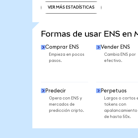
VER MÁS ESTADÍSTICAS
VER MÁS ESTADÍSTICAS
Formas de usar ENS en
Comprar ENS
Vender ENS
Empieza en pocos
Cambia ENS por
pasos.
efectivo.
Predecir
Perpetuos
Opera con ENS y
Largos o cortos 
mercados de
tokens con
predicción cripto.
apalancamiento
de hasta 50x.