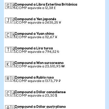
Compound a Libra Esterlina Británica
🇬🇧
1 COMP equivale a 12,38 £
Compound a Yen japonés
🇯🇵
1 COMP equivale a 2635,25 ¥
Compound a Yuan chino
🇨🇳
1 COMP equivale a 112,67 ¥
Compound a Lira turca
🇹🇷
1 COMP equivale a 796,52 ₺
Compound a Won surcoreano
🇰🇷
1 COMP equivale a 23.510,93 ₩
Compound a Rublo ruso
🇷🇺
1 COMP equivale a 1373,79 ₽
Compound a Dólar canadiense
🇨🇦
1 COMP equivale a 23,30 $
Compound a Dólar australiano
🇦🇺