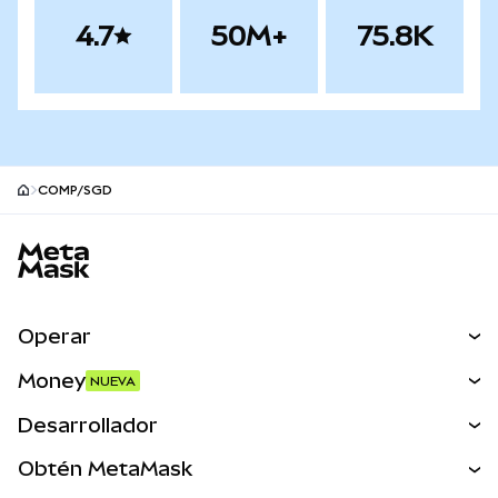
4.7
50M+
75.8K
COMP/SGD
Pie de página del sitio MetaMask
Operar
Canjear
Money
NUEVA
Predecir
NUEVA
Comprar
Desarrollador
Perps
NUEVA
Tarjeta
Ver los documentos
Obtén MetaMask
Activos del mundo real
mUSD
NUEVA
Panel
Obtén Metamask