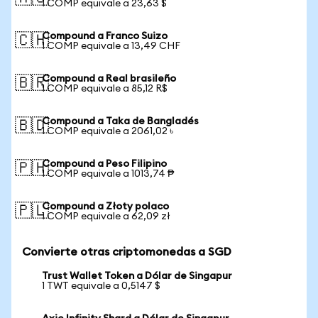
1 COMP equivale a 23,63 $
Compound a Franco Suizo
🇨🇭
1 COMP equivale a 13,49 CHF
Compound a Real brasileño
🇧🇷
1 COMP equivale a 85,12 R$
Compound a Taka de Bangladés
🇧🇩
1 COMP equivale a 2061,02 ৳
Compound a Peso Filipino
🇵🇭
1 COMP equivale a 1013,74 ₱
Compound a Złoty polaco
🇵🇱
1 COMP equivale a 62,09 zł
Convierte otras criptomonedas a SGD
Trust Wallet Token a Dólar de Singapur
1 TWT equivale a 0,5147 $