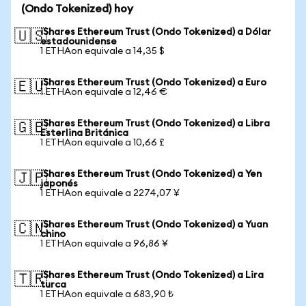
(Ondo Tokenized) hoy
iShares Ethereum Trust (Ondo Tokenized) a Dólar
🇺🇸
estadounidense
1 ETHAon equivale a 14,35 $
iShares Ethereum Trust (Ondo Tokenized) a Euro
🇪🇺
1 ETHAon equivale a 12,46 €
iShares Ethereum Trust (Ondo Tokenized) a Libra
🇬🇧
Esterlina Británica
1 ETHAon equivale a 10,66 £
iShares Ethereum Trust (Ondo Tokenized) a Yen
🇯🇵
japonés
1 ETHAon equivale a 2274,07 ¥
iShares Ethereum Trust (Ondo Tokenized) a Yuan
🇨🇳
chino
1 ETHAon equivale a 96,86 ¥
iShares Ethereum Trust (Ondo Tokenized) a Lira
🇹🇷
turca
1 ETHAon equivale a 683,90 ₺