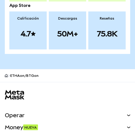
App Store
Calificación
Descargas
Reseñas
4.7
50M+
75.8K
ETHAon/BTGon
Pie de página del sitio MetaMask
Operar
Canjear
Money
NUEVA
Predecir
NUEVA
Comprar