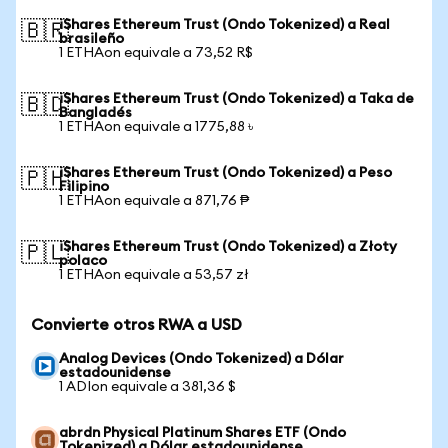
iShares Ethereum Trust (Ondo Tokenized) a Real
🇧🇷
brasileño
1 ETHAon equivale a 73,52 R$
iShares Ethereum Trust (Ondo Tokenized) a Taka de
🇧🇩
Bangladés
1 ETHAon equivale a 1775,88 ৳
iShares Ethereum Trust (Ondo Tokenized) a Peso
🇵🇭
Filipino
1 ETHAon equivale a 871,76 ₱
iShares Ethereum Trust (Ondo Tokenized) a Złoty
🇵🇱
polaco
1 ETHAon equivale a 53,57 zł
Convierte otros RWA a USD
Analog Devices (Ondo Tokenized) a Dólar
estadounidense
1 ADIon equivale a 381,36 $
abrdn Physical Platinum Shares ETF (Ondo
Tokenized) a Dólar estadounidense