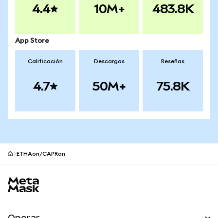
4.4
10M+
483.8K
App Store
Calificación
Descargas
Reseñas
4.7
50M+
75.8K
ETHAon/CAPRon
Pie de página del sitio MetaMask
Operar