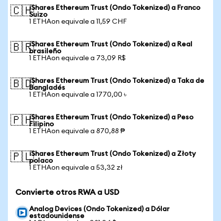
iShares Ethereum Trust (Ondo Tokenized) a Franco
🇨🇭
Suizo
1 ETHAon equivale a 11,59 CHF
iShares Ethereum Trust (Ondo Tokenized) a Real
🇧🇷
brasileño
1 ETHAon equivale a 73,09 R$
iShares Ethereum Trust (Ondo Tokenized) a Taka de
🇧🇩
Bangladés
1 ETHAon equivale a 1770,00 ৳
iShares Ethereum Trust (Ondo Tokenized) a Peso
🇵🇭
Filipino
1 ETHAon equivale a 870,88 ₱
iShares Ethereum Trust (Ondo Tokenized) a Złoty
🇵🇱
polaco
1 ETHAon equivale a 53,32 zł
Convierte otros RWA a USD
Analog Devices (Ondo Tokenized) a Dólar
estadounidense