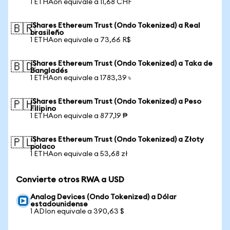
1 ETHAon equivale a 11,68 CHF
iShares Ethereum Trust (Ondo Tokenized) a Real
🇧🇷
brasileño
1 ETHAon equivale a 73,66 R$
iShares Ethereum Trust (Ondo Tokenized) a Taka de
🇧🇩
Bangladés
1 ETHAon equivale a 1783,39 ৳
iShares Ethereum Trust (Ondo Tokenized) a Peso
🇵🇭
Filipino
1 ETHAon equivale a 877,19 ₱
iShares Ethereum Trust (Ondo Tokenized) a Złoty
🇵🇱
polaco
1 ETHAon equivale a 53,68 zł
Convierte otros RWA a USD
Analog Devices (Ondo Tokenized) a Dólar
estadounidense
1 ADIon equivale a 390,63 $