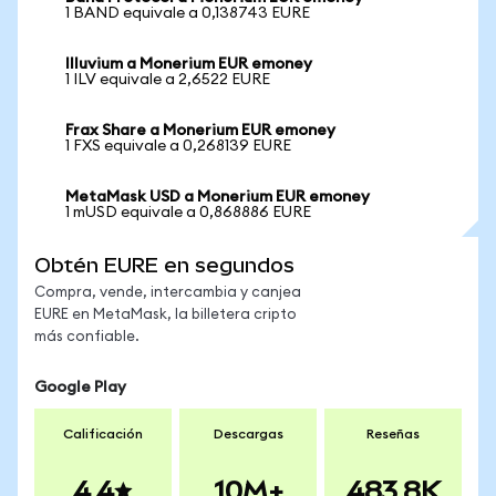
1 BAND equivale a 0,138743 EURE
Illuvium a Monerium EUR emoney
1 ILV equivale a 2,6522 EURE
Frax Share a Monerium EUR emoney
1 FXS equivale a 0,268139 EURE
MetaMask USD a Monerium EUR emoney
1 mUSD equivale a 0,868886 EURE
Obtén EURE en segundos
Compra, vende, intercambia y canjea
EURE en MetaMask, la billetera cripto
más confiable.
Google Play
Calificación
Descargas
Reseñas
4.4
10M+
483.8K