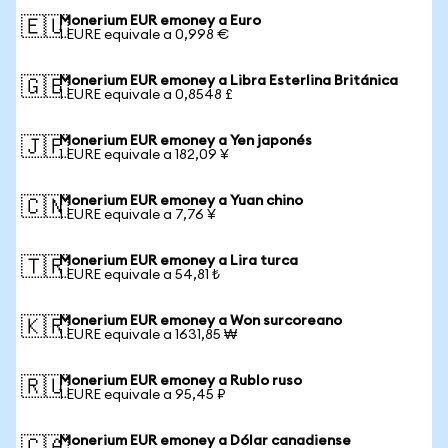
Monerium EUR emoney a Euro
🇪🇺
1 EURE equivale a 0,998 €
Monerium EUR emoney a Libra Esterlina Británica
🇬🇧
1 EURE equivale a 0,8548 £
Monerium EUR emoney a Yen japonés
🇯🇵
1 EURE equivale a 182,09 ¥
Monerium EUR emoney a Yuan chino
🇨🇳
1 EURE equivale a 7,76 ¥
Monerium EUR emoney a Lira turca
🇹🇷
1 EURE equivale a 54,81 ₺
Monerium EUR emoney a Won surcoreano
🇰🇷
1 EURE equivale a 1631,85 ₩
Monerium EUR emoney a Rublo ruso
🇷🇺
1 EURE equivale a 95,45 ₽
Monerium EUR emoney a Dólar canadiense