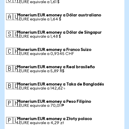
🇨🇦
1 EURE equivale a 1,61 $
Monerium EUR emoney a Dólar australiano
🇦🇺
1 EURE equivale a 1,64 $
Monerium EUR emoney a Dólar de Singapur
🇸🇬
1 EURE equivale a 1,48 $
Monerium EUR emoney a Franco Suizo
🇨🇭
1 EURE equivale a 0,9345 CHF
Monerium EUR emoney a Real brasileño
🇧🇷
1 EURE equivale a 5,89 R$
Monerium EUR emoney a Taka de Bangladés
🇧🇩
1 EURE equivale a 142,62 ৳
Monerium EUR emoney a Peso Filipino
🇵🇭
1 EURE equivale a 70,01 ₱
Monerium EUR emoney a Złoty polaco
🇵🇱
1 EURE equivale a 4,29 zł