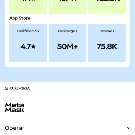
App Store
Calificación
Descargas
Reseñas
4.7
50M+
75.8K
EURE/GIGA
Pie de página del sitio MetaMask
Operar
Canjear