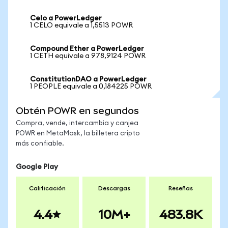
Celo a PowerLedger
1 CELO equivale a 1,5513 POWR
Compound Ether a PowerLedger
1 CETH equivale a 978,9124 POWR
ConstitutionDAO a PowerLedger
1 PEOPLE equivale a 0,184225 POWR
Obtén POWR en segundos
Compra, vende, intercambia y canjea
POWR en MetaMask, la billetera cripto
más confiable.
Google Play
Calificación
Descargas
Reseñas
4.4
10M+
483.8K