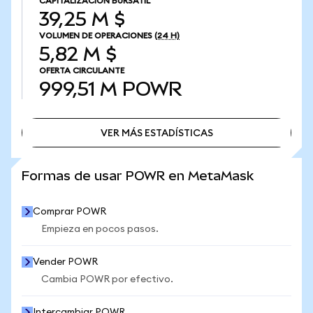
CAPITALIZACIÓN BURSÁTIL
39,25 M $
VOLUMEN DE OPERACIONES
(24 H)
5,82 M $
OFERTA CIRCULANTE
999,51 M
POWR
VER MÁS ESTADÍSTICAS
VER MÁS ESTADÍSTICAS
Formas de usar POWR en MetaMask
Comprar POWR
Empieza en pocos pasos.
Vender POWR
Cambia POWR por efectivo.
Intercambiar POWR