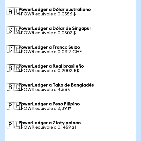
PowerLedger a Dólar australiano
🇦🇺
1 POWR equivale a 0,0556 $
PowerLedger a Dólar de Singapur
🇸🇬
1 POWR equivale a 0,0502 $
PowerLedger a Franco Suizo
🇨🇭
1 POWR equivale a 0,0317 CHF
PowerLedger a Real brasileño
🇧🇷
1 POWR equivale a 0,2003 R$
PowerLedger a Taka de Bangladés
🇧🇩
1 POWR equivale a 4,86 ৳
PowerLedger a Peso Filipino
🇵🇭
1 POWR equivale a 2,39 ₱
PowerLedger a Złoty polaco
🇵🇱
1 POWR equivale a 0,1459 zł