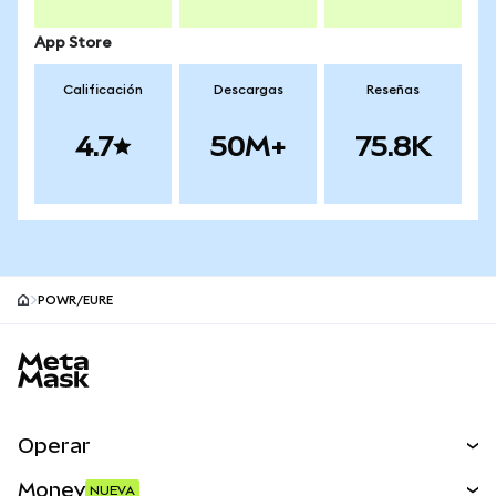
App Store
Calificación
Descargas
Reseñas
4.7
50M+
75.8K
POWR/EURE
Pie de página del sitio MetaMask
Operar
Canjear
Money
NUEVA