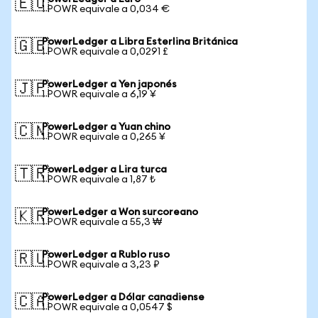
🇪🇺
1 POWR equivale a 0,034 €
PowerLedger a Libra Esterlina Británica
🇬🇧
1 POWR equivale a 0,0291 £
PowerLedger a Yen japonés
🇯🇵
1 POWR equivale a 6,19 ¥
PowerLedger a Yuan chino
🇨🇳
1 POWR equivale a 0,265 ¥
PowerLedger a Lira turca
🇹🇷
1 POWR equivale a 1,87 ₺
PowerLedger a Won surcoreano
🇰🇷
1 POWR equivale a 55,3 ₩
PowerLedger a Rublo ruso
🇷🇺
1 POWR equivale a 3,23 ₽
PowerLedger a Dólar canadiense
🇨🇦
1 POWR equivale a 0,0547 $