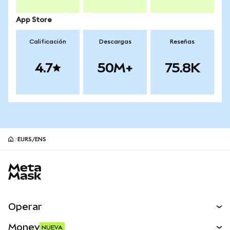
App Store
Calificación
Descargas
Reseñas
4.7
50M+
75.8K
EURS/ENS
Pie de página del sitio MetaMask
Operar
Canjear
Money
NUEVA