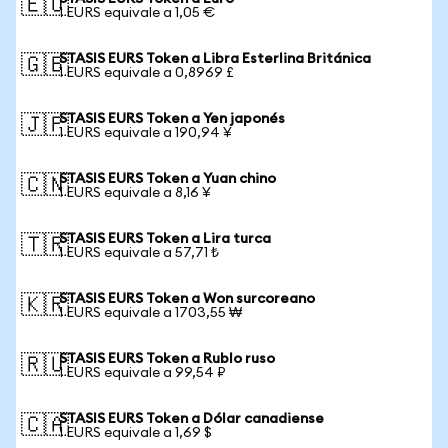
🇪🇺
1 EURS equivale a 1,05 €
STASIS EURS Token a Libra Esterlina Británica
🇬🇧
1 EURS equivale a 0,8969 £
STASIS EURS Token a Yen japonés
🇯🇵
1 EURS equivale a 190,94 ¥
STASIS EURS Token a Yuan chino
🇨🇳
1 EURS equivale a 8,16 ¥
STASIS EURS Token a Lira turca
🇹🇷
1 EURS equivale a 57,71 ₺
STASIS EURS Token a Won surcoreano
🇰🇷
1 EURS equivale a 1703,55 ₩
STASIS EURS Token a Rublo ruso
🇷🇺
1 EURS equivale a 99,54 ₽
STASIS EURS Token a Dólar canadiense
🇨🇦
1 EURS equivale a 1,69 $