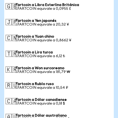
Fartcoin a Libra Esterlina Británica
🇬🇧
1 FARTCOIN equivale a 0,0955 £
Fartcoin a Yen japonés
🇯🇵
1 FARTCOIN equivale a 20,32 ¥
Fartcoin a Yuan chino
🇨🇳
1 FARTCOIN equivale a 0,8662 ¥
Fartcoin a Lira turca
🇹🇷
1 FARTCOIN equivale a 6,12 ₺
Fartcoin a Won surcoreano
🇰🇷
1 FARTCOIN equivale a 181,79 ₩
Fartcoin a Rublo ruso
🇷🇺
1 FARTCOIN equivale a 10,54 ₽
Fartcoin a Dólar canadiense
🇨🇦
1 FARTCOIN equivale a 0,18 $
Fartcoin a Dólar australiano
🇦🇺