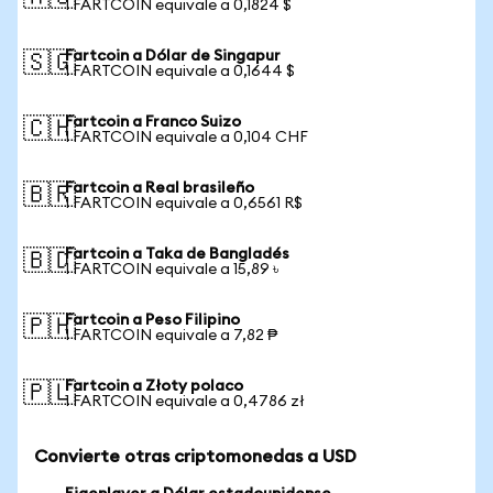
1 FARTCOIN equivale a 0,1824 $
Fartcoin a Dólar de Singapur
🇸🇬
1 FARTCOIN equivale a 0,1644 $
Fartcoin a Franco Suizo
🇨🇭
1 FARTCOIN equivale a 0,104 CHF
Fartcoin a Real brasileño
🇧🇷
1 FARTCOIN equivale a 0,6561 R$
Fartcoin a Taka de Bangladés
🇧🇩
1 FARTCOIN equivale a 15,89 ৳
Fartcoin a Peso Filipino
🇵🇭
1 FARTCOIN equivale a 7,82 ₱
Fartcoin a Złoty polaco
🇵🇱
1 FARTCOIN equivale a 0,4786 zł
Convierte otras criptomonedas a USD