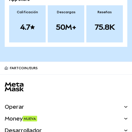
Calificación
Descargas
Reseñas
4.7
50M+
75.8K
FARTCOIN/EURS
Pie de página del sitio MetaMask
Operar
Canjear
Money
NUEVA
Predecir
NUEVA
Comprar
Desarrollador