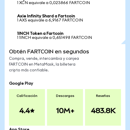
1 XCN equivale a 0,023866 FARTCOIN
Axie Infinity Shard a Fartcoin
1 AXS equivale a 6,9167 FARTCOIN
1INCH Token a Fartcoin
1 1INCH equivale a 0,651498 FARTCOIN
Obtén FARTCOIN en segundos
Compra, vende, intercambia y canjea
FARTCOIN en MetaMask, la billetera
cripto más confiable.
Google Play
Calificación
Descargas
Reseñas
4.4
10M+
483.8K
App Store