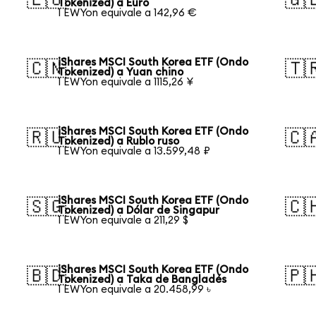
Tokenized) a Euro
1 EWYon equivale a 142,96 €
iShares MSCI South Korea ETF (Ondo
🇨🇳
🇹
Tokenized) a Yuan chino
1 EWYon equivale a 1115,26 ¥
iShares MSCI South Korea ETF (Ondo
🇷🇺
🇨
Tokenized) a Rublo ruso
1 EWYon equivale a 13.599,48 ₽
iShares MSCI South Korea ETF (Ondo
🇸🇬
🇨
Tokenized) a Dólar de Singapur
1 EWYon equivale a 211,29 $
iShares MSCI South Korea ETF (Ondo
🇧🇩
🇵
Tokenized) a Taka de Bangladés
1 EWYon equivale a 20.458,99 ৳