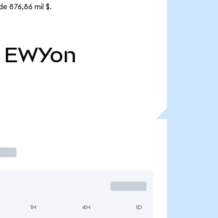
e 876,86 mil $.
EWYon
1H
4H
1D