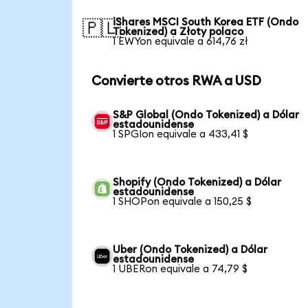
iShares MSCI South Korea ETF (Ondo
🇵🇱
Tokenized) a Złoty polaco
1 EWYon equivale a 614,76 zł
Convierte otros RWA a USD
S&P Global (Ondo Tokenized) a Dólar
estadounidense
1 SPGIon equivale a 433,41 $
Shopify (Ondo Tokenized) a Dólar
estadounidense
1 SHOPon equivale a 150,25 $
Uber (Ondo Tokenized) a Dólar
estadounidense
1 UBERon equivale a 74,79 $