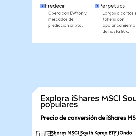
Predecir
Perpetuos
Opera con EWYon y
Largos o cortos 
mercados de
tokens con
predicción cripto.
apalancamiento
de hasta 50x.
Explora iShares MSCI So
populares
Precio de conversión de iShares M
iShares MSCI South Korea ETF (Ondo
🇺🇸