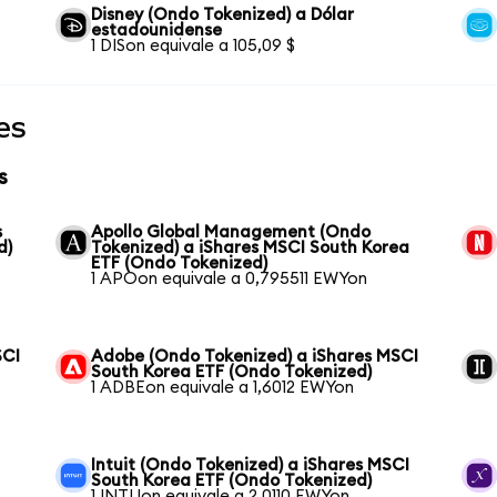
Disney (Ondo Tokenized) a Dólar
estadounidense
1 DISon equivale a 105,09 $
es
s
s
Apollo Global Management (Ondo
d)
Tokenized) a iShares MSCI South Korea
ETF (Ondo Tokenized)
1 APOon equivale a 0,795511 EWYon
SCI
Adobe (Ondo Tokenized) a iShares MSCI
South Korea ETF (Ondo Tokenized)
1 ADBEon equivale a 1,6012 EWYon
Intuit (Ondo Tokenized) a iShares MSCI
South Korea ETF (Ondo Tokenized)
1 INTUon equivale a 2,0110 EWYon