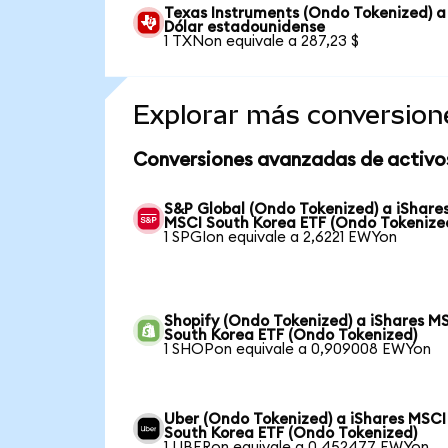
Texas Instruments (Ondo Tokenized) a
Dólar estadounidense
1 TXNon equivale a 287,23 $
Explorar más conversion
Conversiones avanzadas de activo
S&P Global (Ondo Tokenized) a iShare
MSCI South Korea ETF (Ondo Tokenize
1 SPGIon equivale a 2,6221 EWYon
Shopify (Ondo Tokenized) a iShares M
South Korea ETF (Ondo Tokenized)
1 SHOPon equivale a 0,909008 EWYon
Uber (Ondo Tokenized) a iShares MSCI
South Korea ETF (Ondo Tokenized)
1 UBERon equivale a 0,452477 EWYon