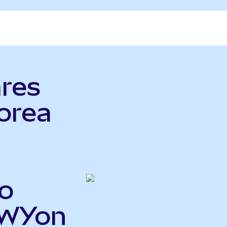
ares
orea
o
EWYon