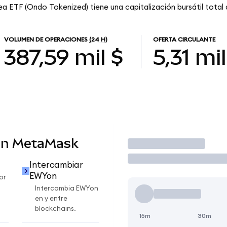
a ETF (Ondo Tokenized) tiene una capitalización bursátil total d
VOLUMEN DE OPERACIONES
(24 H)
OFERTA CIRCULANTE
387,59 mil $
5,31 mil
en MetaMask
Operar
Intercambiar
EWYon
or
Intercambia EWYon
en y entre
blockchains.
15m
30m