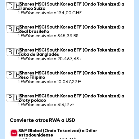
iShares MSCI South Korea ETF (Ondo Tokenized) a
🇨🇭
Franco Suizo
1 EWYon equivale a 134,00 CHF
iShares MSCI South Korea ETF (Ondo Tokenized) a
🇧🇷
Real brasileño
1 EWYon equivale a 845,33 R$
iShares MSCI South Korea ETF (Ondo Tokenized) a
🇧🇩
Taka de Bangladés
1 EWYon equivale a 20.467,68 ৳
iShares MSCI South Korea ETF (Ondo Tokenized) a
🇵🇭
Peso Filipino
1 EWYon equivale a 10.067,22 ₱
iShares MSCI South Korea ETF (Ondo Tokenized) a
🇵🇱
Złoty polaco
1 EWYon equivale a 616,12 zł
Convierte otros RWA a USD
S&P Global (Ondo Tokenized) a Dólar
estadounidense