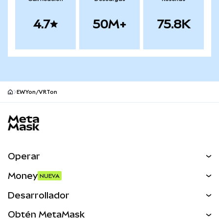
4.7
50M+
75.8K
EWYon/VRTon
Pie de página del sitio MetaMask
Operar
Canjear
Money
NUEVA
Predecir
NUEVA
Comprar
Desarrollador
Perps
NUEVA
Tarjeta
Ver los documentos
Obtén MetaMask