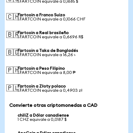
1 FARTCOIN equivale a 0,1685 $
Fartcoin a Franco Suizo
🇨🇭
1 FARTCOIN equivale a 0,1066 CHF
Fartcoin a Real brasileño
🇧🇷
1 FARTCOIN equivale a 0,6696 R$
Fartcoin a Taka de Bangladés
🇧🇩
1 FARTCOIN equivale a 16,26 ৳
Fartcoin a Peso Filipino
🇵🇭
1 FARTCOIN equivale a 8,00 ₱
Fartcoin a Złoty polaco
🇵🇱
1 FARTCOIN equivale a 0,4903 zł
Convierte otras criptomonedas a CAD
chiliZ a Dólar canadiense
1 CHZ equivale a 0,0187 $