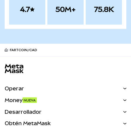
4.7
50M+
75.8K
FARTCOIN/CAD
Pie de página del sitio MetaMask
Operar
Canjear
Money
NUEVA
Predecir
NUEVA
Comprar
Desarrollador
Perps
NUEVA
Tarjeta
Ver los documentos
Obtén MetaMask
Activos del mundo real
mUSD
NUEVA
Panel
Obtén Metamask