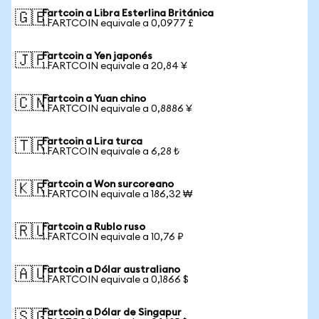
Fartcoin a Libra Esterlina Británica
🇬🇧
1 FARTCOIN equivale a 0,0977 £
Fartcoin a Yen japonés
🇯🇵
1 FARTCOIN equivale a 20,84 ¥
Fartcoin a Yuan chino
🇨🇳
1 FARTCOIN equivale a 0,8886 ¥
Fartcoin a Lira turca
🇹🇷
1 FARTCOIN equivale a 6,28 ₺
Fartcoin a Won surcoreano
🇰🇷
1 FARTCOIN equivale a 186,32 ₩
Fartcoin a Rublo ruso
🇷🇺
1 FARTCOIN equivale a 10,76 ₽
Fartcoin a Dólar australiano
🇦🇺
1 FARTCOIN equivale a 0,1866 $
Fartcoin a Dólar de Singapur
🇸🇬