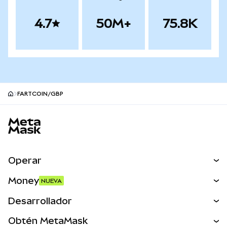
4.7
50M+
75.8K
FARTCOIN/GBP
Pie de página del sitio MetaMask
Operar
Canjear
Money
NUEVA
Predecir
NUEVA
Comprar
Desarrollador
Perps
NUEVA
Tarjeta
Ver los documentos
Obtén MetaMask
Activos del mundo real