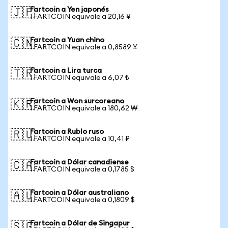
Fartcoin a Yen japonés
🇯🇵
1 FARTCOIN equivale a 20,16 ¥
Fartcoin a Yuan chino
🇨🇳
1 FARTCOIN equivale a 0,8589 ¥
Fartcoin a Lira turca
🇹🇷
1 FARTCOIN equivale a 6,07 ₺
Fartcoin a Won surcoreano
🇰🇷
1 FARTCOIN equivale a 180,62 ₩
Fartcoin a Rublo ruso
🇷🇺
1 FARTCOIN equivale a 10,41 ₽
Fartcoin a Dólar canadiense
🇨🇦
1 FARTCOIN equivale a 0,1785 $
Fartcoin a Dólar australiano
🇦🇺
1 FARTCOIN equivale a 0,1809 $
Fartcoin a Dólar de Singapur
🇸🇬