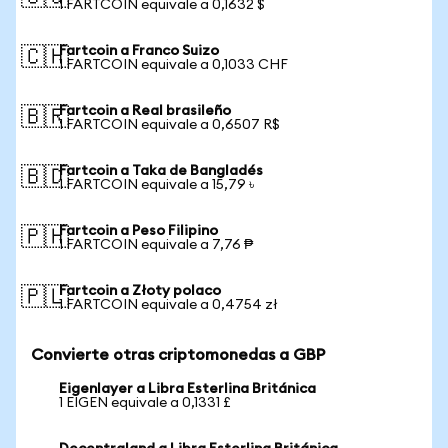
1 FARTCOIN equivale a 0,1632 $
Fartcoin a Franco Suizo
🇨🇭
1 FARTCOIN equivale a 0,1033 CHF
Fartcoin a Real brasileño
🇧🇷
1 FARTCOIN equivale a 0,6507 R$
Fartcoin a Taka de Bangladés
🇧🇩
1 FARTCOIN equivale a 15,79 ৳
Fartcoin a Peso Filipino
🇵🇭
1 FARTCOIN equivale a 7,76 ₱
Fartcoin a Złoty polaco
🇵🇱
1 FARTCOIN equivale a 0,4754 zł
Convierte otras criptomonedas a GBP
Eigenlayer a Libra Esterlina Británica
1 EIGEN equivale a 0,1331 £