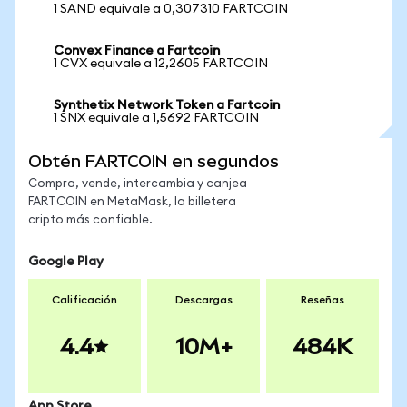
1 SAND equivale a 0,307310 FARTCOIN
Convex Finance a Fartcoin
1 CVX equivale a 12,2605 FARTCOIN
Synthetix Network Token a Fartcoin
1 SNX equivale a 1,5692 FARTCOIN
Obtén FARTCOIN en segundos
Compra, vende, intercambia y canjea
FARTCOIN en MetaMask, la billetera
cripto más confiable.
Google Play
Calificación
Descargas
Reseñas
4.4
10M+
484K
App Store