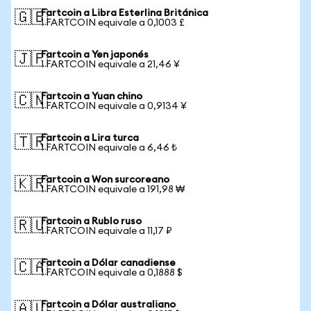
Fartcoin a Libra Esterlina Británica
🇬🇧
1 FARTCOIN equivale a 0,1003 £
Fartcoin a Yen japonés
🇯🇵
1 FARTCOIN equivale a 21,46 ¥
Fartcoin a Yuan chino
🇨🇳
1 FARTCOIN equivale a 0,9134 ¥
Fartcoin a Lira turca
🇹🇷
1 FARTCOIN equivale a 6,46 ₺
Fartcoin a Won surcoreano
🇰🇷
1 FARTCOIN equivale a 191,98 ₩
Fartcoin a Rublo ruso
🇷🇺
1 FARTCOIN equivale a 11,17 ₽
Fartcoin a Dólar canadiense
🇨🇦
1 FARTCOIN equivale a 0,1888 $
Fartcoin a Dólar australiano
🇦🇺