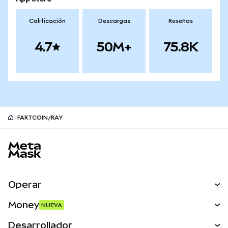
Calificación
Descargas
Reseñas
4.7
50M+
75.8K
FARTCOIN/RAY
Pie de página del sitio MetaMask
Operar
Canjear
Money
NUEVA
Predecir
NUEVA
Comprar
Desarrollador