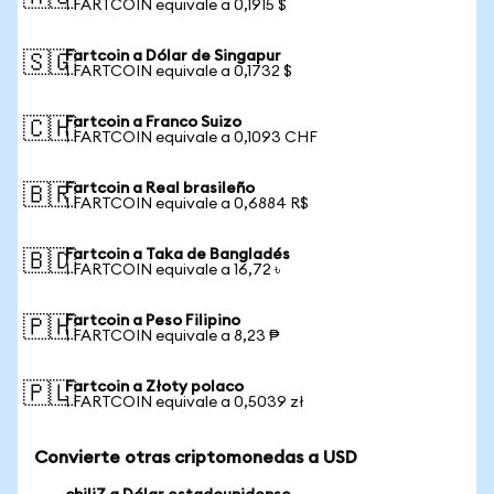
1 FARTCOIN equivale a 0,1915 $
Fartcoin a Dólar de Singapur
🇸🇬
1 FARTCOIN equivale a 0,1732 $
Fartcoin a Franco Suizo
🇨🇭
1 FARTCOIN equivale a 0,1093 CHF
Fartcoin a Real brasileño
🇧🇷
1 FARTCOIN equivale a 0,6884 R$
Fartcoin a Taka de Bangladés
🇧🇩
1 FARTCOIN equivale a 16,72 ৳
Fartcoin a Peso Filipino
🇵🇭
1 FARTCOIN equivale a 8,23 ₱
Fartcoin a Złoty polaco
🇵🇱
1 FARTCOIN equivale a 0,5039 zł
Convierte otras criptomonedas a USD