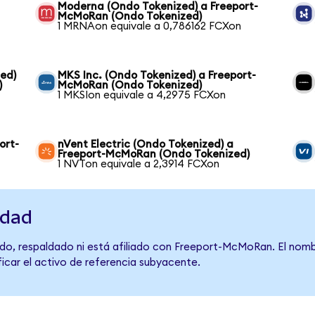
Moderna (Ondo Tokenized) a Freeport-
McMoRan (Ondo Tokenized)
1 MRNAon equivale a 0,786162 FCXon
ed)
MKS Inc. (Ondo Tokenized) a Freeport-
)
McMoRan (Ondo Tokenized)
1 MKSIon equivale a 4,2975 FCXon
ort-
nVent Electric (Ondo Tokenized) a
Freeport-McMoRan (Ondo Tokenized)
1 NVTon equivale a 2,3914 FCXon
idad
do, respaldado ni está afiliado con Freeport-McMoRan. El nomb
ficar el activo de referencia subyacente.