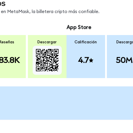
os
n MetaMask, la billetera cripto más confiable.
App Store
Reseñas
Descargar
Calificación
Descarg
83.8K
4.7
50M