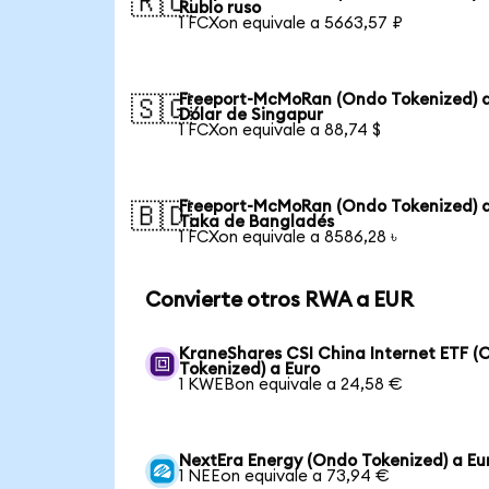
🇷🇺
Rublo ruso
1 FCXon equivale a 5663,57 ₽
Freeport-McMoRan (Ondo Tokenized) 
🇸🇬
Dólar de Singapur
1 FCXon equivale a 88,74 $
Freeport-McMoRan (Ondo Tokenized) 
🇧🇩
Taka de Bangladés
1 FCXon equivale a 8586,28 ৳
Convierte otros RWA a EUR
KraneShares CSI China Internet ETF (
Tokenized) a Euro
1 KWEBon equivale a 24,58 €
NextEra Energy (Ondo Tokenized) a Eu
1 NEEon equivale a 73,94 €