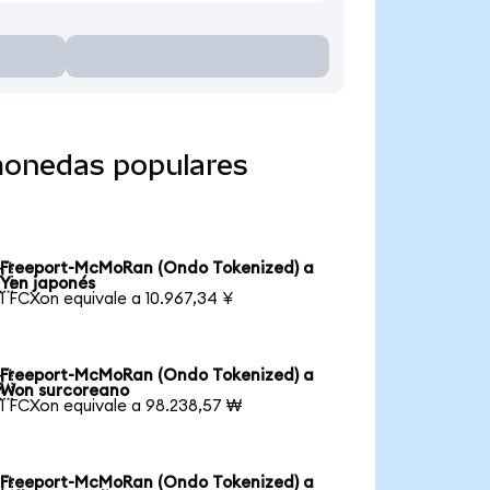
monedas populares
Freeport-McMoRan (Ondo Tokenized) a

Yen japonés
1 FCXon equivale a 10.967,34 ¥
Freeport-McMoRan (Ondo Tokenized) a

Won surcoreano
1 FCXon equivale a 98.238,57 ₩
Freeport-McMoRan (Ondo Tokenized) a