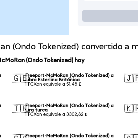
an (Ondo Tokenized) convertido a 
-McMoRan (Ondo Tokenized) hoy
a
Freeport-McMoRan (Ondo Tokenized) a
🇬🇧
🇯
Libra Esterlina Británica
1 FCXon equivale a 51,48 £
a
Freeport-McMoRan (Ondo Tokenized) a
🇹🇷
🇰
Lira turca
1 FCXon equivale a 3302,82 ₺
a
Freeport-McMoRan (Ondo Tokenized) a