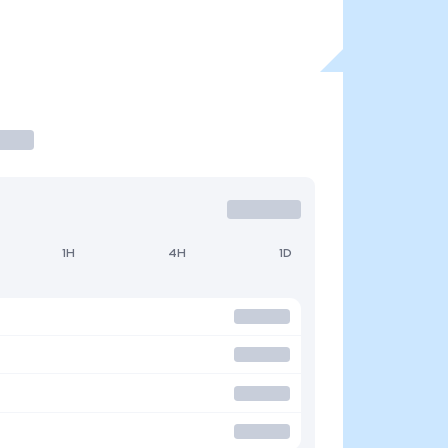
1H
4H
1D