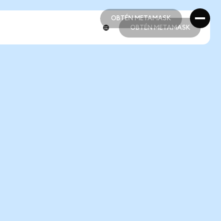
OBTÉN METAMASK
OBTÉN METAMASK
OBTÉN METAMASK
OBTÉN METAMASK