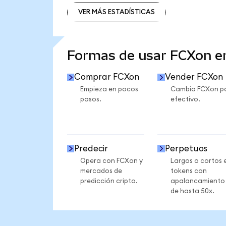
VER MÁS ESTADÍSTICAS
VER MÁS ESTADÍSTICAS
Formas de usar FCXon 
Comprar FCXon
Vender FCXon
Empieza en pocos
Cambia FCXon p
pasos.
efectivo.
Predecir
Perpetuos
Opera con FCXon y
Largos o cortos 
mercados de
tokens con
predicción cripto.
apalancamiento
de hasta 50x.