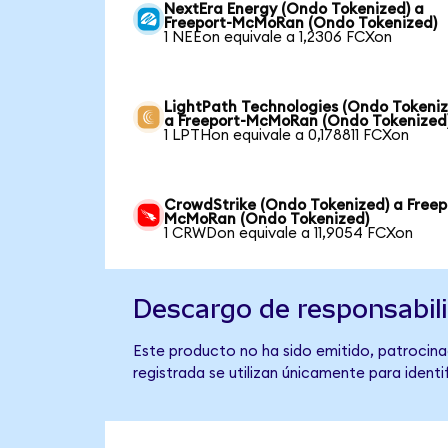
NextEra Energy (Ondo Tokenized) a
Freeport-McMoRan (Ondo Tokenized)
1 NEEon equivale a 1,2306 FCXon
LightPath Technologies (Ondo Tokeniz
a Freeport-McMoRan (Ondo Tokenized
1 LPTHon equivale a 0,178811 FCXon
CrowdStrike (Ondo Tokenized) a Freep
McMoRan (Ondo Tokenized)
1 CRWDon equivale a 11,9054 FCXon
Descargo de responsabil
Este producto no ha sido emitido, patrocina
registrada se utilizan únicamente para identi