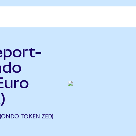
eport-
ndo
Euro
)
(ONDO TOKENIZED)