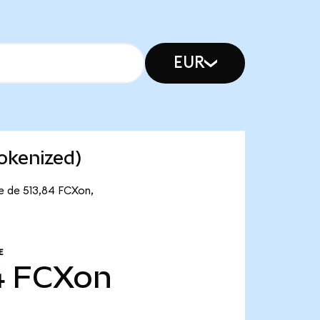
EUR
okenized)
e de 513,84 FCXon,
E
4
FCXon