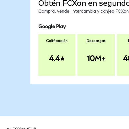
Obtén FCXon en segund
Compra, vende, intercambia y canjea FCXon e
Google Play
Calificación
Descargas
4.4
10M+
4