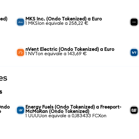
ed)
MKS Inc. (Ondo Tokenized) a Euro
1 MKSIon equivale a 258,22 €
nVent Electric (Ondo Tokenized) a Euro
1 NVTon equivale a 143,69 €
es
s
Ondo
Energy Fuels (Ondo Tokenized) a Freeport-
o
McMoRan (Ondo Tokenized)
1 UUUUon equivale a 0,183433 FCXon