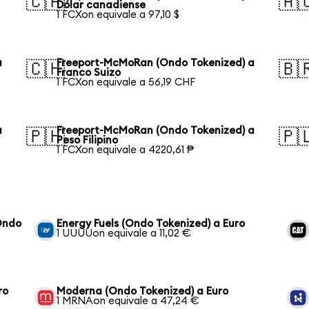
🇨🇦
🇦
Dólar canadiense
1 FCXon equivale a 97,10 $
a
Freeport-McMoRan (Ondo Tokenized) a
🇨🇭
🇧
Franco Suizo
1 FCXon equivale a 56,19 CHF
a
Freeport-McMoRan (Ondo Tokenized) a
🇵🇭
🇵
Peso Filipino
1 FCXon equivale a 4220,61 ₱
Ondo
Energy Fuels (Ondo Tokenized) a Euro
1 UUUUon equivale a 11,02 €
ro
Moderna (Ondo Tokenized) a Euro
1 MRNAon equivale a 47,24 €