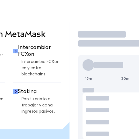
en MetaMask
Operar
Intercambiar
FCXon
or
Intercambia FCXon
en y entre
blockchains.
15m
30m
Staking
en
Pon tu cripto a
trabajar y gana
ingresos pasivos.