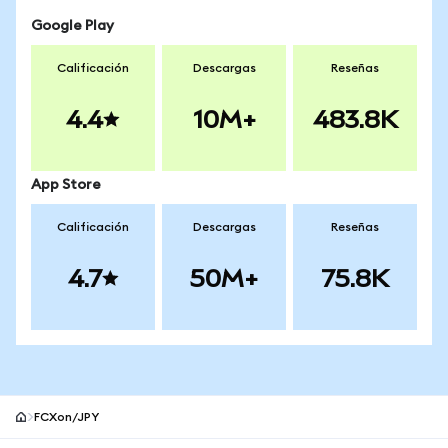
Google Play
Calificación
Descargas
Reseñas
4.4
10M+
483.8K
App Store
Calificación
Descargas
Reseñas
4.7
50M+
75.8K
FCXon/JPY
Pie de página del sitio MetaMask