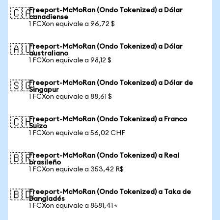
Freeport-McMoRan (Ondo Tokenized) a Dólar
🇨🇦
canadiense
1 FCXon equivale a 96,72 $
Freeport-McMoRan (Ondo Tokenized) a Dólar
🇦🇺
australiano
1 FCXon equivale a 98,12 $
Freeport-McMoRan (Ondo Tokenized) a Dólar de
🇸🇬
Singapur
1 FCXon equivale a 88,61 $
Freeport-McMoRan (Ondo Tokenized) a Franco
🇨🇭
Suizo
1 FCXon equivale a 56,02 CHF
Freeport-McMoRan (Ondo Tokenized) a Real
🇧🇷
brasileño
1 FCXon equivale a 353,42 R$
Freeport-McMoRan (Ondo Tokenized) a Taka de
🇧🇩
Bangladés
1 FCXon equivale a 8581,41 ৳