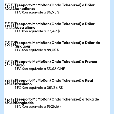
Freeport-McMoRan (Ondo Tokenized) a Dólar
🇨🇦
canadiense
1 FCXon equivale a 95,98 $
Freeport-McMoRan (Ondo Tokenized) a Dólar
🇦🇺
australiano
1 FCXon equivale a 97,49 $
Freeport-McMoRan (Ondo Tokenized) a Dólar de
🇸🇬
Singapur
1 FCXon equivale a 88,05 $
Freeport-McMoRan (Ondo Tokenized) a Franco
🇨🇭
Suizo
1 FCXon equivale a 55,63 CHF
Freeport-McMoRan (Ondo Tokenized) a Real
🇧🇷
brasileño
1 FCXon equivale a 351,36 R$
Freeport-McMoRan (Ondo Tokenized) a Taka de
🇧🇩
Bangladés
1 FCXon equivale a 8525,16 ৳