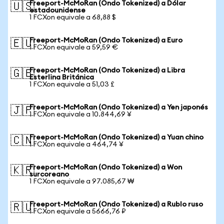
Freeport-McMoRan (Ondo Tokenized) a Dólar
🇺🇸
estadounidense
1 FCXon equivale a 68,88 $
Freeport-McMoRan (Ondo Tokenized) a Euro
🇪🇺
1 FCXon equivale a 59,59 €
Freeport-McMoRan (Ondo Tokenized) a Libra
🇬🇧
Esterlina Británica
1 FCXon equivale a 51,03 £
Freeport-McMoRan (Ondo Tokenized) a Yen japonés
🇯🇵
1 FCXon equivale a 10.844,69 ¥
Freeport-McMoRan (Ondo Tokenized) a Yuan chino
🇨🇳
1 FCXon equivale a 464,74 ¥
Freeport-McMoRan (Ondo Tokenized) a Won
🇰🇷
surcoreano
1 FCXon equivale a 97.085,67 ₩
Freeport-McMoRan (Ondo Tokenized) a Rublo ruso
🇷🇺
1 FCXon equivale a 5666,76 ₽