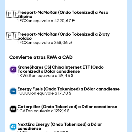
Freeport-McMoRan (Ondo Tokenized) a Peso
🇵🇭
Filipino
1 FCXon equivale a 4220,67 ₱
Freeport-McMoRan (Ondo Tokenized) a Złoty
🇵🇱
polaco
1 FCXon equivale a 258,06 zł
Convierte otros RWA a CAD
KraneShares CSI China Internet ETF (Ondo
Tokenized) a Dólar canadiense
1 KWEBon equivale a 39,46 $
Energy Fuels (Ondo Tokenized) a Dólar canadiense
1 UUUUon equivale a 17,70 $
Caterpillar (Ondo Tokenized) a Dólar canadiense
1 CATon equivale a 1219,16 $
NextEra Energy (Ondo Tokenized) a Dólar
canadiense