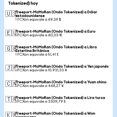
Tokenized) hoy
Freeport-McMoRan (Ondo Tokenized) a Dólar
🇺🇸
estadounidense
1 FCXon equivale a 69,39 $
Freeport-McMoRan (Ondo Tokenized) a Euro
🇪🇺
1 FCXon equivale a 60,03 €
Freeport-McMoRan (Ondo Tokenized) a Libra
🇬🇧
Esterlina Británica
1 FCXon equivale a 51,41 £
Freeport-McMoRan (Ondo Tokenized) a Yen japonés
🇯🇵
1 FCXon equivale a 10.931,33 ¥
Freeport-McMoRan (Ondo Tokenized) a Yuan chino
🇨🇳
1 FCXon equivale a 468,27 ¥
Freeport-McMoRan (Ondo Tokenized) a Lira turca
🇹🇷
1 FCXon equivale a 3309,79 ₺
Freeport-McMoRan (Ondo Tokenized) a Won
🇰🇷