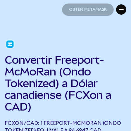
OBTÉN METAMASK
OBTÉN METAMASK
Convertir Freeport-
McMoRan (Ondo
Tokenized) a Dólar
canadiense (FCXon a
CAD)
FCXON/CAD: 1 FREEPORT-MCMORAN (ONDO
TOKENIZED) EQUIVALE A 96,6947 CAD