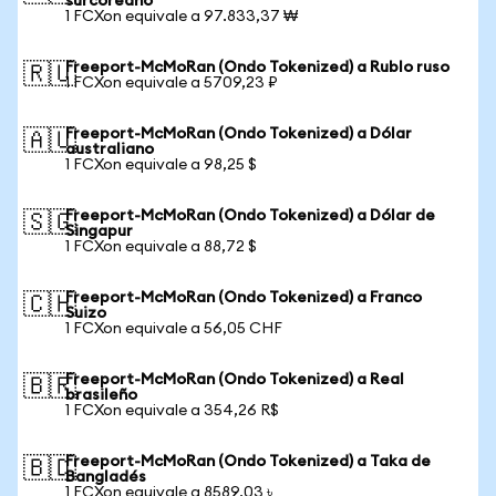
surcoreano
1 FCXon equivale a 97.833,37 ₩
Freeport-McMoRan (Ondo Tokenized) a Rublo ruso
🇷🇺
1 FCXon equivale a 5709,23 ₽
Freeport-McMoRan (Ondo Tokenized) a Dólar
🇦🇺
australiano
1 FCXon equivale a 98,25 $
Freeport-McMoRan (Ondo Tokenized) a Dólar de
🇸🇬
Singapur
1 FCXon equivale a 88,72 $
Freeport-McMoRan (Ondo Tokenized) a Franco
🇨🇭
Suizo
1 FCXon equivale a 56,05 CHF
Freeport-McMoRan (Ondo Tokenized) a Real
🇧🇷
brasileño
1 FCXon equivale a 354,26 R$
Freeport-McMoRan (Ondo Tokenized) a Taka de
🇧🇩
Bangladés
1 FCXon equivale a 8589,03 ৳