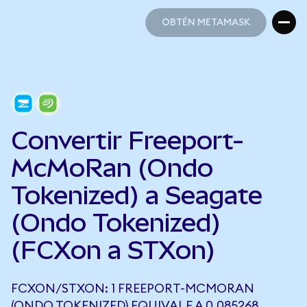
OBTÉN METAMASK
OBTÉN METAMASK
Convertir Freeport-
McMoRan (Ondo
Tokenized) a Seagate
(Ondo Tokenized)
(FCXon a STXon)
FCXON/STXON: 1 FREEPORT-MCMORAN
(ONDO TOKENIZED) EQUIVALE A 0,085268