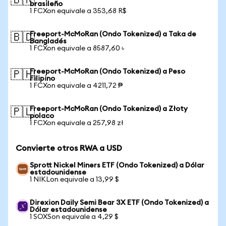
🇧🇷
brasileño
1 FCXon equivale a 353,68 R$
Freeport-McMoRan (Ondo Tokenized) a Taka de
🇧🇩
Bangladés
1 FCXon equivale a 8587,60 ৳
Freeport-McMoRan (Ondo Tokenized) a Peso
🇵🇭
Filipino
1 FCXon equivale a 4211,72 ₱
Freeport-McMoRan (Ondo Tokenized) a Złoty
🇵🇱
polaco
1 FCXon equivale a 257,98 zł
Convierte otros RWA a USD
Sprott Nickel Miners ETF (Ondo Tokenized) a Dólar
estadounidense
1 NIKLon equivale a 13,99 $
Direxion Daily Semi Bear 3X ETF (Ondo Tokenized) a
Dólar estadounidense
1 SOXSon equivale a 4,29 $