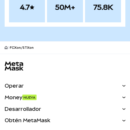
4.7
50M+
75.8K
FCXon/STXon
Pie de página del sitio MetaMask
Operar
Canjear
Money
NUEVA
Predecir
NUEVA
Comprar
Desarrollador
Perps
NUEVA
Tarjeta
Ver los documentos
Obtén MetaMask
Activos del mundo real
mUSD
NUEVA
Panel
Obtén Metamask