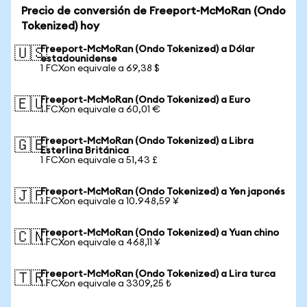
Precio de conversión de Freeport-McMoRan (Ondo
Tokenized) hoy
Freeport-McMoRan (Ondo Tokenized) a Dólar
🇺🇸
estadounidense
1 FCXon equivale a 69,38 $
Freeport-McMoRan (Ondo Tokenized) a Euro
🇪🇺
1 FCXon equivale a 60,01 €
Freeport-McMoRan (Ondo Tokenized) a Libra
🇬🇧
Esterlina Británica
1 FCXon equivale a 51,43 £
Freeport-McMoRan (Ondo Tokenized) a Yen japonés
🇯🇵
1 FCXon equivale a 10.948,59 ¥
Freeport-McMoRan (Ondo Tokenized) a Yuan chino
🇨🇳
1 FCXon equivale a 468,11 ¥
Freeport-McMoRan (Ondo Tokenized) a Lira turca
🇹🇷
1 FCXon equivale a 3309,25 ₺