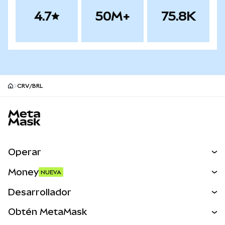
4.7
50M+
75.8K
CRV/BRL
Pie de página del sitio MetaMask
Operar
Canjear
Money
NUEVA
Predecir
NUEVA
Comprar
Desarrollador
Perps
NUEVA
Tarjeta
Ver los documentos
Obtén MetaMask
Activos del mundo real
mUSD
NUEVA
Panel
Obtén Metamask