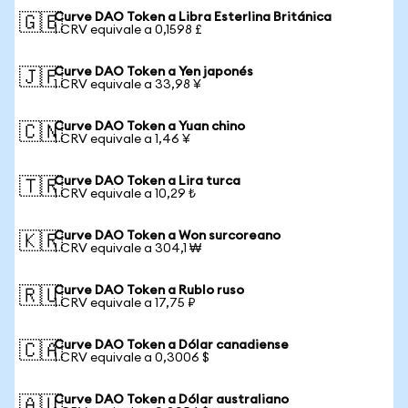
Curve DAO Token a Libra Esterlina Británica
🇬🇧
1 CRV equivale a 0,1598 £
Curve DAO Token a Yen japonés
🇯🇵
1 CRV equivale a 33,98 ¥
Curve DAO Token a Yuan chino
🇨🇳
1 CRV equivale a 1,46 ¥
Curve DAO Token a Lira turca
🇹🇷
1 CRV equivale a 10,29 ₺
Curve DAO Token a Won surcoreano
🇰🇷
1 CRV equivale a 304,1 ₩
Curve DAO Token a Rublo ruso
🇷🇺
1 CRV equivale a 17,75 ₽
Curve DAO Token a Dólar canadiense
🇨🇦
1 CRV equivale a 0,3006 $
Curve DAO Token a Dólar australiano
🇦🇺