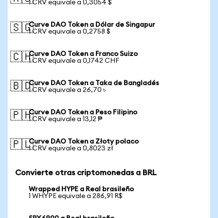
1 CRV equivale a 0,3054 $
Curve DAO Token a Dólar de Singapur
🇸🇬
1 CRV equivale a 0,2758 $
Curve DAO Token a Franco Suizo
🇨🇭
1 CRV equivale a 0,1742 CHF
Curve DAO Token a Taka de Bangladés
🇧🇩
1 CRV equivale a 26,70 ৳
Curve DAO Token a Peso Filipino
🇵🇭
1 CRV equivale a 13,12 ₱
Curve DAO Token a Złoty polaco
🇵🇱
1 CRV equivale a 0,8023 zł
Convierte otras criptomonedas a BRL
Wrapped HYPE a Real brasileño
1 WHYPE equivale a 286,91 R$