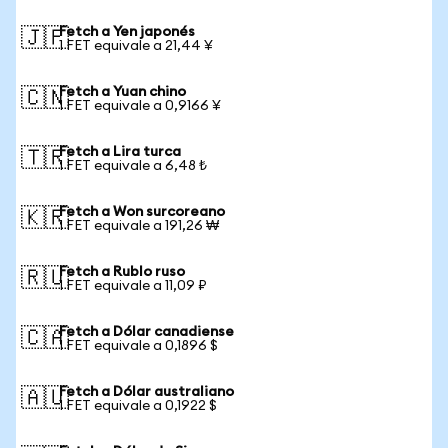
Fetch a Yen japonés
🇯🇵
1 FET equivale a 21,44 ¥
Fetch a Yuan chino
🇨🇳
1 FET equivale a 0,9166 ¥
Fetch a Lira turca
🇹🇷
1 FET equivale a 6,48 ₺
Fetch a Won surcoreano
🇰🇷
1 FET equivale a 191,26 ₩
Fetch a Rublo ruso
🇷🇺
1 FET equivale a 11,09 ₽
Fetch a Dólar canadiense
🇨🇦
1 FET equivale a 0,1896 $
Fetch a Dólar australiano
🇦🇺
1 FET equivale a 0,1922 $