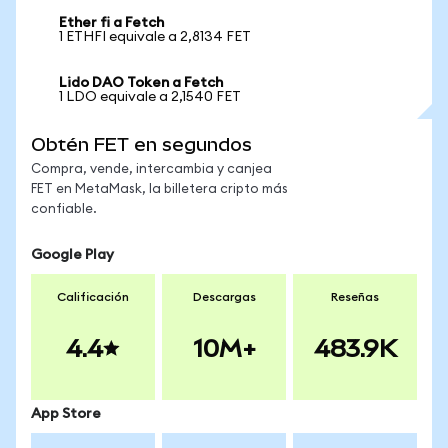
Ether fi a Fetch
1 ETHFI equivale a 2,8134 FET
Lido DAO Token a Fetch
1 LDO equivale a 2,1540 FET
Obtén FET en segundos
Compra, vende, intercambia y canjea
FET en MetaMask, la billetera cripto más
confiable.
Google Play
Calificación
Descargas
Reseñas
4.4
10M+
483.9K
App Store