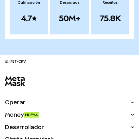
Calificación
Descargas
Reseñas
4.7
50M+
75.8K
FET/CRV
Pie de página del sitio MetaMask
Operar
Canjear
Money
NUEVA
Predecir
NUEVA
Comprar
Desarrollador
Perps
NUEVA
Tarjeta
Ver los documentos