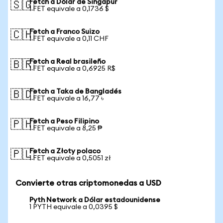
Fetch a Dólar de Singapur
🇸🇬
1 FET equivale a 0,1736 $
Fetch a Franco Suizo
🇨🇭
1 FET equivale a 0,11 CHF
Fetch a Real brasileño
🇧🇷
1 FET equivale a 0,6925 R$
Fetch a Taka de Bangladés
🇧🇩
1 FET equivale a 16,77 ৳
Fetch a Peso Filipino
🇵🇭
1 FET equivale a 8,25 ₱
Fetch a Złoty polaco
🇵🇱
1 FET equivale a 0,5051 zł
Convierte otras criptomonedas a USD
Pyth Network a Dólar estadounidense
1 PYTH equivale a 0,0395 $