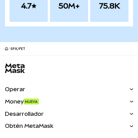
4.7
50M+
75.8K
SPX/FET
Pie de página del sitio MetaMask
Operar
Canjear
Money
NUEVA
Predecir
NUEVA
Comprar
Desarrollador
Perps
NUEVA
Tarjeta
Ver los documentos
Obtén MetaMask
Activos del mundo real
mUSD
NUEVA
Panel
Obtén Metamask