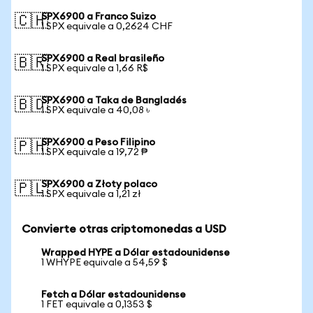
SPX6900 a Franco Suizo
🇨🇭
1 SPX equivale a 0,2624 CHF
SPX6900 a Real brasileño
🇧🇷
1 SPX equivale a 1,66 R$
SPX6900 a Taka de Bangladés
🇧🇩
1 SPX equivale a 40,08 ৳
SPX6900 a Peso Filipino
🇵🇭
1 SPX equivale a 19,72 ₱
SPX6900 a Złoty polaco
🇵🇱
1 SPX equivale a 1,21 zł
Convierte otras criptomonedas a USD
Wrapped HYPE a Dólar estadounidense
1 WHYPE equivale a 54,59 $
Fetch a Dólar estadounidense
1 FET equivale a 0,1353 $