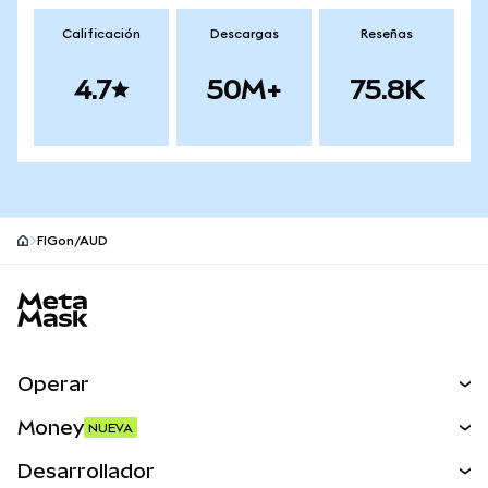
Calificación
Descargas
Reseñas
4.7
50M+
75.8K
FIGon/AUD
Pie de página del sitio MetaMask
Operar
Canjear
Money
NUEVA
Predecir
NUEVA
Comprar
Desarrollador
Perps
NUEVA