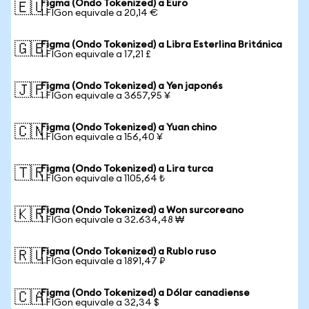
Figma (Ondo Tokenized) a Euro
🇪🇺
1 FIGon equivale a 20,14 €
Figma (Ondo Tokenized) a Libra Esterlina Británica
🇬🇧
1 FIGon equivale a 17,21 £
Figma (Ondo Tokenized) a Yen japonés
🇯🇵
1 FIGon equivale a 3657,95 ¥
Figma (Ondo Tokenized) a Yuan chino
🇨🇳
1 FIGon equivale a 156,40 ¥
Figma (Ondo Tokenized) a Lira turca
🇹🇷
1 FIGon equivale a 1105,64 ₺
Figma (Ondo Tokenized) a Won surcoreano
🇰🇷
1 FIGon equivale a 32.634,48 ₩
Figma (Ondo Tokenized) a Rublo ruso
🇷🇺
1 FIGon equivale a 1891,47 ₽
Figma (Ondo Tokenized) a Dólar canadiense
🇨🇦
1 FIGon equivale a 32,34 $