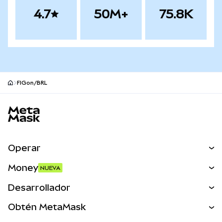
4.7
50M+
75.8K
FIGon/BRL
Pie de página del sitio MetaMask
Operar
Canjear
Money
NUEVA
Predecir
NUEVA
Comprar
Desarrollador
Perps
NUEVA
Tarjeta
Ver los documentos
Obtén MetaMask
Activos del mundo real
mUSD
NUEVA
Panel
Obtén Metamask