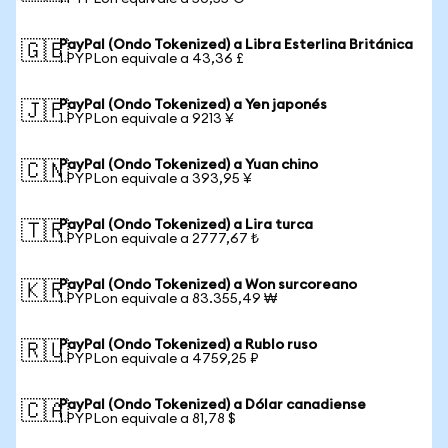
PayPal (Ondo Tokenized) a Libra Esterlina Británica
🇬🇧
1 PYPLon equivale a 43,36 £
PayPal (Ondo Tokenized) a Yen japonés
🇯🇵
1 PYPLon equivale a 9213 ¥
PayPal (Ondo Tokenized) a Yuan chino
🇨🇳
1 PYPLon equivale a 393,95 ¥
PayPal (Ondo Tokenized) a Lira turca
🇹🇷
1 PYPLon equivale a 2777,67 ₺
PayPal (Ondo Tokenized) a Won surcoreano
🇰🇷
1 PYPLon equivale a 83.355,49 ₩
PayPal (Ondo Tokenized) a Rublo ruso
🇷🇺
1 PYPLon equivale a 4759,25 ₽
PayPal (Ondo Tokenized) a Dólar canadiense
🇨🇦
1 PYPLon equivale a 81,78 $