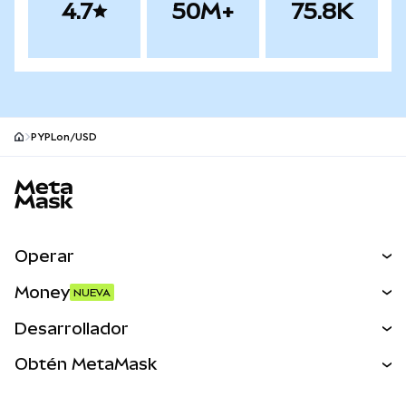
4.7
50M+
75.8K
PYPLon/USD
Pie de página del sitio MetaMask
Operar
Canjear
Money
NUEVA
Predecir
NUEVA
Comprar
Desarrollador
Perps
NUEVA
Tarjeta
Ver los documentos
Obtén MetaMask
Activos del mundo real
mUSD
NUEVA
Panel
Obtén Metamask