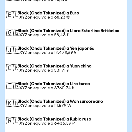
Block (Ondo Tokenized) a Euro
🇪🇺
1 XYZon equivale a 68,23 €
Block (Ondo Tokenized) a Libra Esterlina Británica
🇬🇧
1 XYZon equivale a 58,43 £
Block (Ondo Tokenized) a Yen japonés
🇯🇵
1 XYZon equivale a 12.478,89 ¥
Block (Ondo Tokenized) a Yuan chino
🇨🇳
1 XYZon equivale a 531,71 ¥
Block (Ondo Tokenized) a Lira turca
🇹🇷
1 XYZon equivale a 3760,74 ₺
Block (Ondo Tokenized) a Won surcoreano
🇰🇷
1 XYZon equivale a 111.579 ₩
Block (Ondo Tokenized) a Rublo ruso
🇷🇺
1 XYZon equivale a 6436,59 ₽