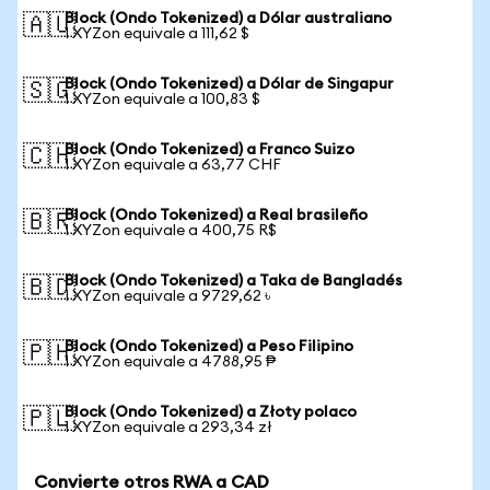
Block (Ondo Tokenized) a Dólar australiano
🇦🇺
1 XYZon equivale a 111,62 $
Block (Ondo Tokenized) a Dólar de Singapur
🇸🇬
1 XYZon equivale a 100,83 $
Block (Ondo Tokenized) a Franco Suizo
🇨🇭
1 XYZon equivale a 63,77 CHF
Block (Ondo Tokenized) a Real brasileño
🇧🇷
1 XYZon equivale a 400,75 R$
Block (Ondo Tokenized) a Taka de Bangladés
🇧🇩
1 XYZon equivale a 9729,62 ৳
Block (Ondo Tokenized) a Peso Filipino
🇵🇭
1 XYZon equivale a 4788,95 ₱
Block (Ondo Tokenized) a Złoty polaco
🇵🇱
1 XYZon equivale a 293,34 zł
Convierte otros RWA a CAD