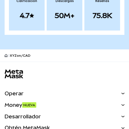
Calificación
Descargas
Reseñas
4.7
50M+
75.8K
XYZon/CAD
Pie de página del sitio MetaMask
Operar
Canjear
Money
NUEVA
Predecir
NUEVA
Comprar
Desarrollador
Perps
NUEVA
Tarjeta
Ver los documentos
Obtén MetaMask