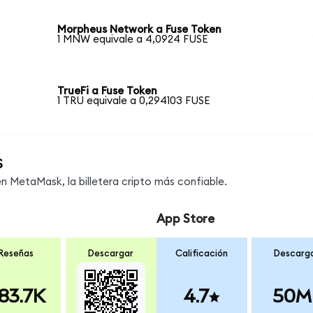
Morpheus Network a Fuse Token
1 MNW equivale a 4,0924 FUSE
TrueFi a Fuse Token
1 TRU equivale a 0,294103 FUSE
s
 MetaMask, la billetera cripto más confiable.
App Store
Reseñas
Descargar
Calificación
Descarg
83.7K
4.7
50M