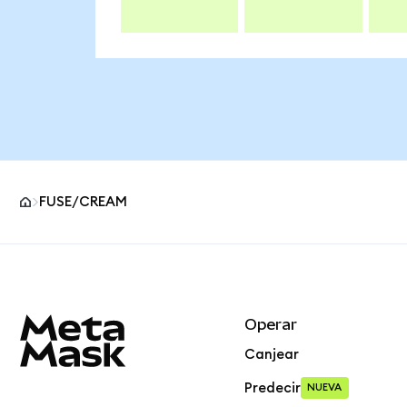
FUSE/CREAM
Pie de página del sitio MetaMask
Operar
Canjear
Predecir
NUEVA