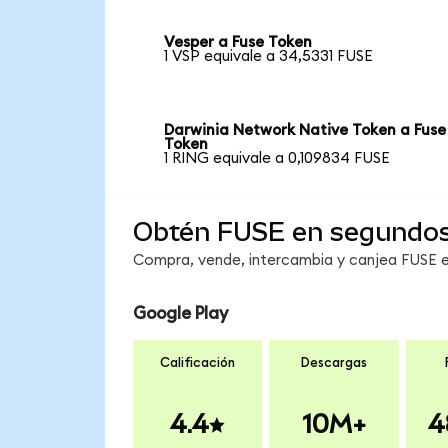
Vesper a Fuse Token
1 VSP equivale a 34,5331 FUSE
Darwinia Network Native Token a Fuse
Token
1 RING equivale a 0,109834 FUSE
Obtén FUSE en segundo
Compra, vende, intercambia y canjea FUSE en
Google Play
Calificación
Descargas
4.4
10M+
4