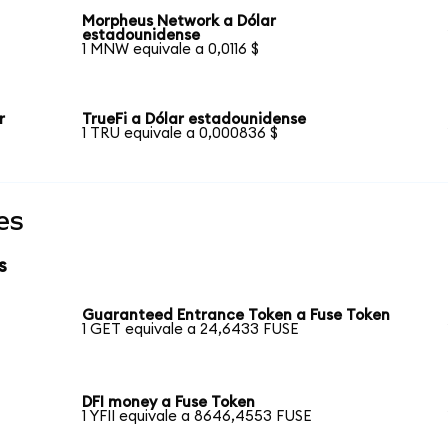
Morpheus Network a Dólar
estadounidense
1 MNW equivale a 0,0116 $
r
TrueFi a Dólar estadounidense
1 TRU equivale a 0,000836 $
es
s
Guaranteed Entrance Token a Fuse Token
1 GET equivale a 24,6433 FUSE
DFI money a Fuse Token
1 YFII equivale a 8646,4553 FUSE