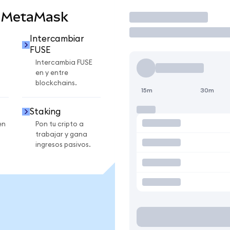
n MetaMask
Operar
Intercambiar
FUSE
Intercambia FUSE
en y entre
blockchains.
15m
30m
Staking
en
Pon tu cripto a
trabajar y gana
ingresos pasivos.