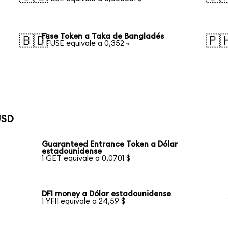
Fuse Token a Taka de Bangladés
🇧🇩
🇵
1 FUSE equivale a 0,352 ৳
USD
Guaranteed Entrance Token a Dólar
estadounidense
1 GET equivale a 0,0701 $
DFI money a Dólar estadounidense
1 YFII equivale a 24,59 $