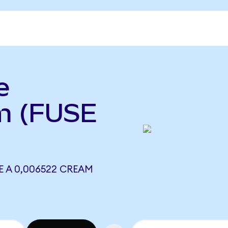
e
m (FUSE
E A 0,006522 CREAM