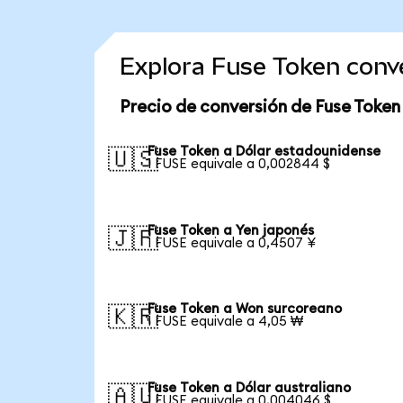
Explora Fuse Token conv
Precio de conversión de Fuse Token
Fuse Token a Dólar estadounidense
🇺🇸
1 FUSE equivale a 0,002844 $
Fuse Token a Yen japonés
🇯🇵
1 FUSE equivale a 0,4507 ¥
Fuse Token a Won surcoreano
🇰🇷
1 FUSE equivale a 4,05 ₩
Fuse Token a Dólar australiano
🇦🇺
1 FUSE equivale a 0,004046 $