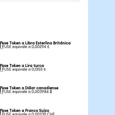
Fuse Token a Libra Esterlina Británica

1 FUSE equivale a 0,002114 £
Fuse Token a Lira turca

1 FUSE equivale a 0,1355 ₺
Fuse Token a Dólar canadiense

1 FUSE equivale a 0,003986 $
Fuse Token a Franco Suizo

1 FUSE equivale a 0,002311 CHF