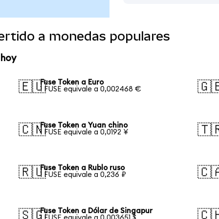
ertido a monedas populares
 hoy
Fuse Token a Euro
🇪🇺
🇬
1 FUSE equivale a 0,002468 €
Fuse Token a Yuan chino
🇨🇳
🇹
1 FUSE equivale a 0,0192 ¥
Fuse Token a Rublo ruso
🇷🇺
🇨
1 FUSE equivale a 0,236 ₽
Fuse Token a Dólar de Singapur
🇸🇬
🇨
1 FUSE equivale a 0,003651 $