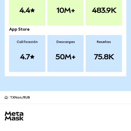
4.4
10M+
483.9K
App Store
Calificación
Descargas
Reseñas
4.7
50M+
75.8K
TXNon/RUB
Pie de página del sitio MetaMask