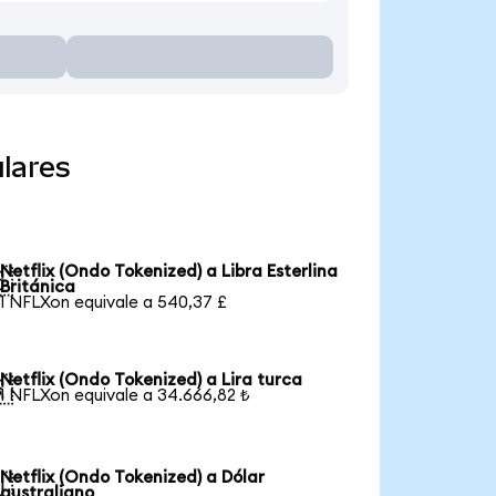
lares
Netflix (Ondo Tokenized) a Libra Esterlina

Británica
1 NFLXon equivale a 540,37 £
Netflix (Ondo Tokenized) a Lira turca

1 NFLXon equivale a 34.666,82 ₺
Netflix (Ondo Tokenized) a Dólar

australiano