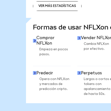
VER MÁS ESTADÍSTICAS
VER MÁS ESTADÍSTICAS
Formas de usar NFLXon
Comprar
Vender NFLXo
NFLXon
Cambia NFLXon
por efectivo.
Empieza en pocos
pasos.
Predecir
Perpetuos
Opera con NFLXon
Largos o cortos 
y mercados de
tokens con
predicción cripto.
apalancamiento
de hasta 50x.