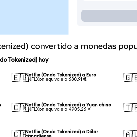
kenized) convertido a monedas popu
ndo Tokenized) hoy
Netflix (Ondo Tokenized) a Euro
🇪🇺
🇬
1 NFLXon equivale a 630,91 €
s
Netflix (Ondo Tokenized) a Yuan chino
🇨🇳
🇹
1 NFLXon equivale a 4905,26 ¥
Netflix (Ondo Tokenized) a Dólar
🇨🇦
🇦
canadiense