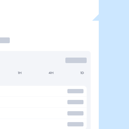
1H
4H
1D