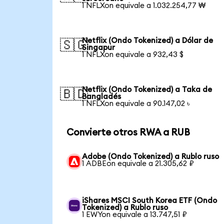
1 NFLXon equivale a 1.032.254,77 ₩
Netflix (Ondo Tokenized) a Dólar de
🇸🇬
Singapur
1 NFLXon equivale a 932,43 $
Netflix (Ondo Tokenized) a Taka de
🇧🇩
Bangladés
1 NFLXon equivale a 90.147,02 ৳
Convierte otros RWA a RUB
Adobe (Ondo Tokenized) a Rublo ruso
1 ADBEon equivale a 21.305,62 ₽
iShares MSCI South Korea ETF (Ondo
Tokenized) a Rublo ruso
1 EWYon equivale a 13.747,51 ₽