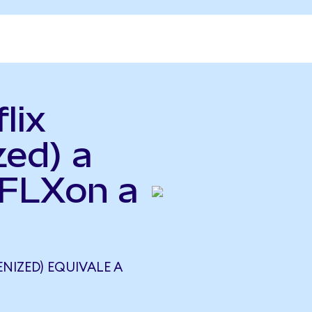
lix
zed) a
NFLXon a
NIZED) EQUIVALE A