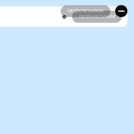
OBTÉN METAMASK
OBTÉN METAMASK
OBTÉN METAMASK
OBTÉN METAMASK