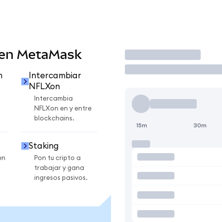
 en MetaMask
Operar
n
Intercambiar
NFLXon
Intercambia
NFLXon en y entre
blockchains.
15m
30m
Staking
en
Pon tu cripto a
trabajar y gana
ingresos pasivos.