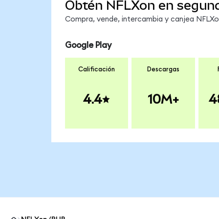
Obtén NFLXon en segun
Compra, vende, intercambia y canjea NFLXon 
Google Play
Calificación
Descargas
4.4
10M+
4