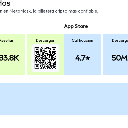
dos
en MetaMask, la billetera cripto más confiable.
App Store
Reseñas
Descargar
Calificación
Descarg
83.8K
4.7
50M