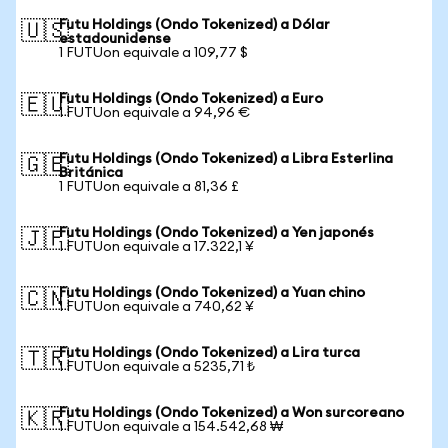
Futu Holdings (Ondo Tokenized) a Dólar
🇺🇸
estadounidense
1 FUTUon equivale a 109,77 $
Futu Holdings (Ondo Tokenized) a Euro
🇪🇺
1 FUTUon equivale a 94,96 €
Futu Holdings (Ondo Tokenized) a Libra Esterlina
🇬🇧
Británica
1 FUTUon equivale a 81,36 £
Futu Holdings (Ondo Tokenized) a Yen japonés
🇯🇵
1 FUTUon equivale a 17.322,1 ¥
Futu Holdings (Ondo Tokenized) a Yuan chino
🇨🇳
1 FUTUon equivale a 740,62 ¥
Futu Holdings (Ondo Tokenized) a Lira turca
🇹🇷
1 FUTUon equivale a 5235,71 ₺
Futu Holdings (Ondo Tokenized) a Won surcoreano
🇰🇷
1 FUTUon equivale a 154.542,68 ₩