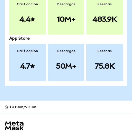
Calificación
Descargas
Reseñas
4.4
10M+
483.9K
App Store
Calificación
Descargas
Reseñas
4.7
50M+
75.8K
FUTUon/VRTon
Pie de página del sitio MetaMask