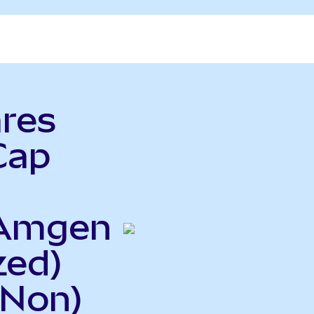
ares
Cap
 Amgen
zed)
GNon)