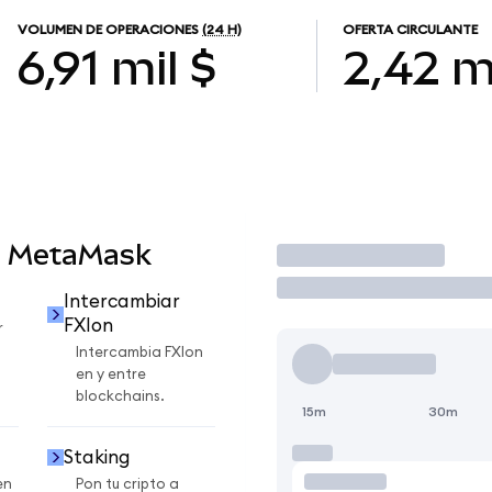
VOLUMEN DE OPERACIONES
(24 H)
OFERTA CIRCULANTE
6,91 mil $
2,42 m
n MetaMask
Operar
Intercambiar
FXIon
r
Intercambia FXIon
en y entre
blockchains.
15m
30m
Staking
en
Pon tu cripto a