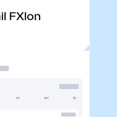
il
FXIon
1H
4H
1D