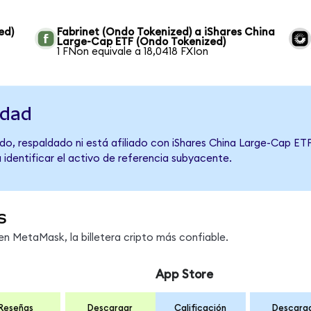
ed)
Fabrinet (Ondo Tokenized) a iShares China
Large-Cap ETF (Ondo Tokenized)
1 FNon equivale a 18,0418 FXIon
idad
o, respaldado ni está afiliado con iShares China Large-Cap ETF
 identificar el activo de referencia subyacente.
s
n MetaMask, la billetera cripto más confiable.
App Store
Reseñas
Descargar
Calificación
Descarg