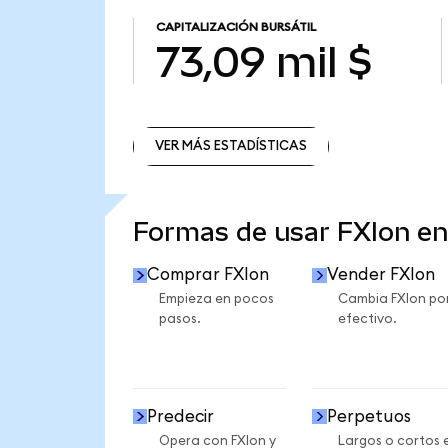
CAPITALIZACIÓN BURSÁTIL
73,09 mil $
VER MÁS ESTADÍSTICAS
VER MÁS ESTADÍSTICAS
Formas de usar FXIon e
Comprar FXIon
Vender FXIon
Empieza en pocos
Cambia FXIon po
pasos.
efectivo.
Predecir
Perpetuos
Opera con FXIon y
Largos o cortos 