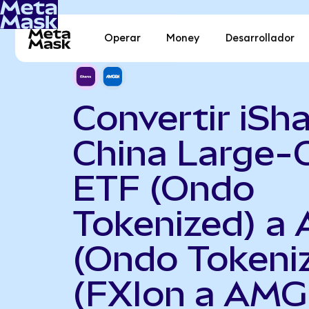
Operar
Money
Desarrollador
Convertir iSh
China Large-
ETF (Ondo
Tokenized) a
(Ondo Tokeni
(FXIon a AM