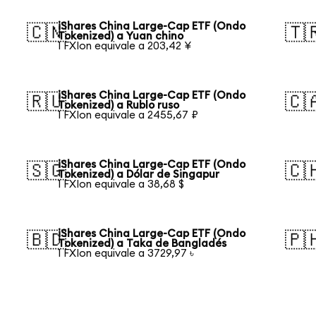
iShares China Large-Cap ETF (Ondo
🇨🇳
🇹
Tokenized) a Yuan chino
1 FXIon equivale a 203,42 ¥
iShares China Large-Cap ETF (Ondo
🇷🇺
🇨
Tokenized) a Rublo ruso
1 FXIon equivale a 2455,67 ₽
iShares China Large-Cap ETF (Ondo
🇸🇬
🇨
Tokenized) a Dólar de Singapur
1 FXIon equivale a 38,68 $
iShares China Large-Cap ETF (Ondo
🇧🇩
🇵
Tokenized) a Taka de Bangladés
1 FXIon equivale a 3729,97 ৳