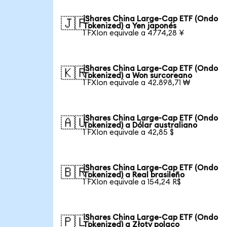
iShares China Large-Cap ETF (Ondo
🇯🇵
Tokenized) a Yen japonés
1 FXIon equivale a 4774,28 ¥
iShares China Large-Cap ETF (Ondo
🇰🇷
Tokenized) a Won surcoreano
1 FXIon equivale a 42.898,71 ₩
iShares China Large-Cap ETF (Ondo
🇦🇺
Tokenized) a Dólar australiano
1 FXIon equivale a 42,85 $
iShares China Large-Cap ETF (Ondo
🇧🇷
Tokenized) a Real brasileño
1 FXIon equivale a 154,24 R$
iShares China Large-Cap ETF (Ondo
🇵🇱
Tokenized) a Złoty polaco