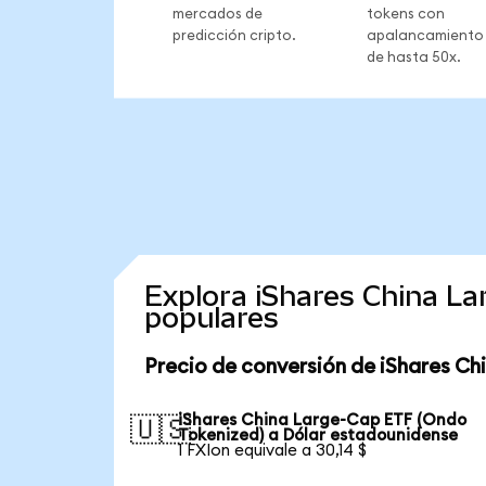
mercados de
tokens con
predicción cripto.
apalancamiento
de hasta 50x.
Explora iShares China L
populares
Precio de conversión de iShares C
iShares China Large-Cap ETF (Ondo
🇺🇸
Tokenized) a Dólar estadounidense
1 FXIon equivale a 30,14 $