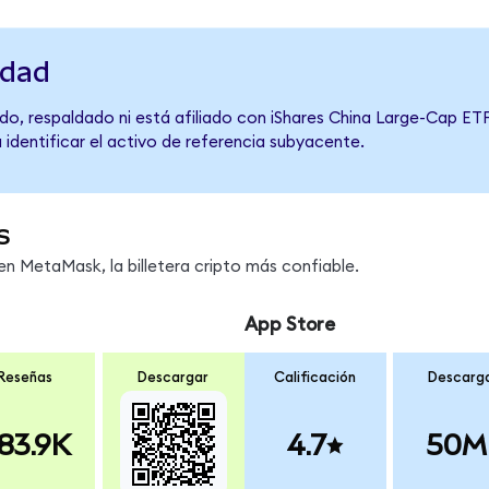
idad
o, respaldado ni está afiliado con iShares China Large-Cap ETF
 identificar el activo de referencia subyacente.
s
n MetaMask, la billetera cripto más confiable.
App Store
Reseñas
Descargar
Calificación
Descarg
83.9K
4.7
50M