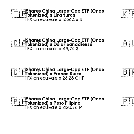
iShares China Large-Cap ETF (Ondo
🇹🇷
🇰
Tokenized) a Lira turca
1 FXIon equivale a 1666,36 ₺
iShares China Large-Cap ETF (Ondo
🇨🇦
🇦
Tokenized) a Dólar canadiense
1 FXIon equivale a 48,74 $
iShares China Large-Cap ETF (Ondo
🇨🇭
🇧
Tokenized) a Franco Suizo
1 FXIon equivale a 28,23 CHF
iShares China Large-Cap ETF (Ondo
🇵🇭
🇵
Tokenized) a Peso Filipino
1 FXIon equivale a 2120,78 ₱