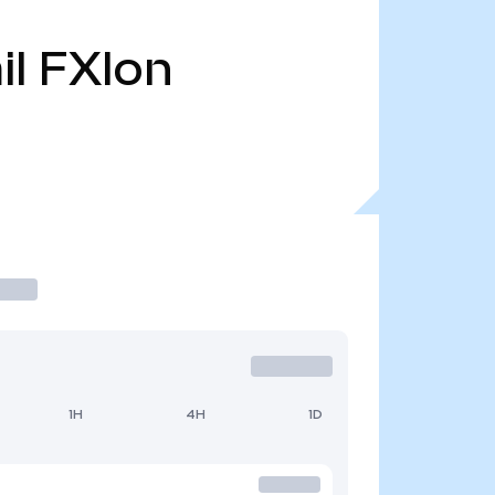
il
FXIon
1H
4H
1D