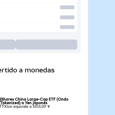
ertido a monedas
iShares China Large-Cap ETF (Ondo

Tokenized) a Yen japonés
1 FXIon equivale a 5513,09 ¥