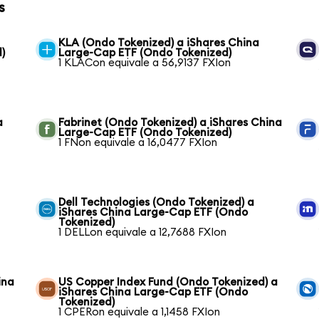
s
KLA (Ondo Tokenized) a iShares China
)
Large-Cap ETF (Ondo Tokenized)
1 KLACon equivale a 56,9137 FXIon
a
Fabrinet (Ondo Tokenized) a iShares China
Large-Cap ETF (Ondo Tokenized)
1 FNon equivale a 16,0477 FXIon
Dell Technologies (Ondo Tokenized) a
iShares China Large-Cap ETF (Ondo
Tokenized)
1 DELLon equivale a 12,7688 FXIon
ina
US Copper Index Fund (Ondo Tokenized) a
iShares China Large-Cap ETF (Ondo
Tokenized)
1 CPERon equivale a 1,1458 FXIon