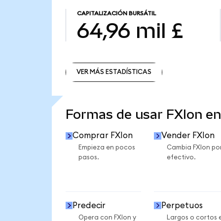
CAPITALIZACIÓN BURSÁTIL
64,96 mil £
VER MÁS ESTADÍSTICAS
VER MÁS ESTADÍSTICAS
Formas de usar FXIon e
Comprar FXIon
Vender FXIon
Empieza en pocos
Cambia FXIon po
pasos.
efectivo.
Predecir
Perpetuos
Opera con FXIon y
Largos o cortos 