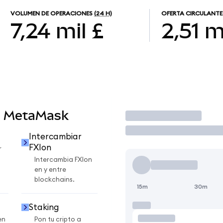
VOLUMEN DE OPERACIONES
(24 H)
OFERTA CIRCULANTE
7,24 mil £
2,51 m
n MetaMask
Operar
Intercambiar
FXIon
r
Intercambia FXIon
en y entre
blockchains.
15m
30m
Staking
en
Pon tu cripto a