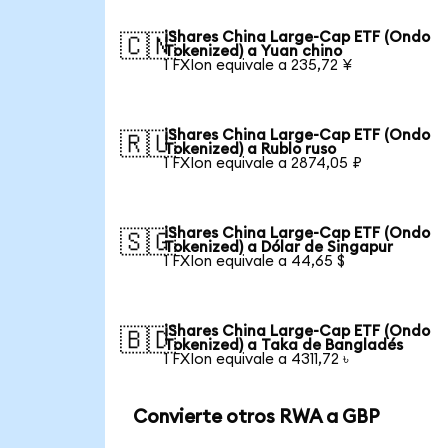
iShares China Large-Cap ETF (Ondo
🇨🇳
Tokenized) a Yuan chino
1 FXIon equivale a 235,72 ¥
iShares China Large-Cap ETF (Ondo
🇷🇺
Tokenized) a Rublo ruso
1 FXIon equivale a 2874,05 ₽
iShares China Large-Cap ETF (Ondo
🇸🇬
Tokenized) a Dólar de Singapur
1 FXIon equivale a 44,65 $
iShares China Large-Cap ETF (Ondo
🇧🇩
Tokenized) a Taka de Bangladés
1 FXIon equivale a 4311,72 ৳
Convierte otros RWA a GBP