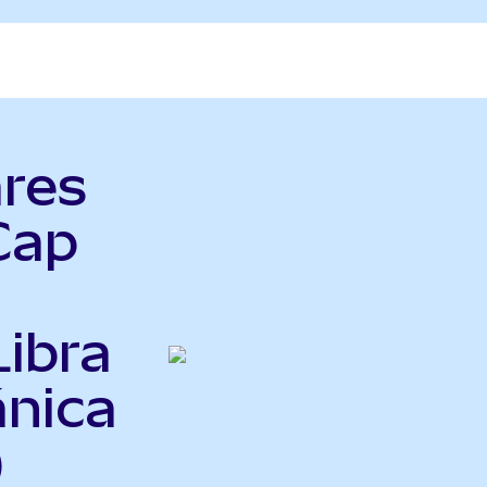
ares
Cap
Libra
ánica
)