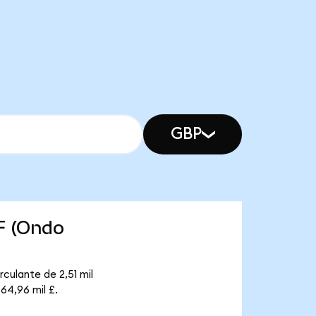
GBP
F (Ondo
culante de 2,51 mil
64,96 mil £.