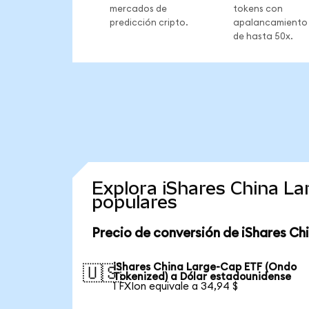
mercados de
tokens con
predicción cripto.
apalancamiento
de hasta 50x.
Explora iShares China L
populares
Precio de conversión de iShares C
iShares China Large-Cap ETF (Ondo
🇺🇸
Tokenized) a Dólar estadounidense
1 FXIon equivale a 34,94 $