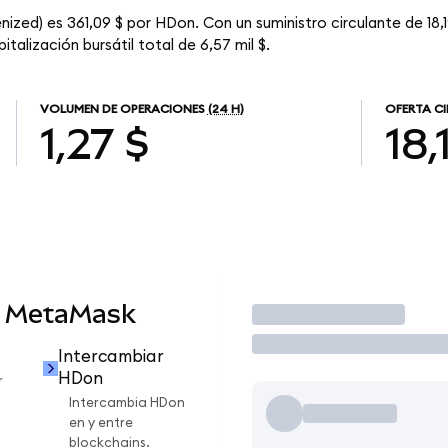
zed) es 361,09 $ por HDon. Con un suministro circulante de 18,1
lización bursátil total de 6,57 mil $.
VOLUMEN DE OPERACIONES
(24 H)
OFERTA C
1,27 $
18,
n MetaMask
Operar
Intercambiar
HDon
r
Intercambia HDon
en y entre
blockchains.