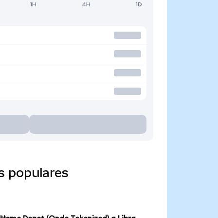
1H
4H
1D
s populares