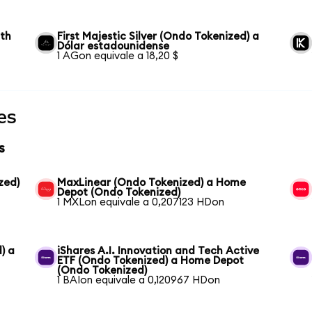
wth
First Majestic Silver (Ondo Tokenized) a
Dólar estadounidense
1 AGon equivale a 18,20 $
es
s
zed)
MaxLinear (Ondo Tokenized) a Home
Depot (Ondo Tokenized)
1 MXLon equivale a 0,207123 HDon
) a
iShares A.I. Innovation and Tech Active
ETF (Ondo Tokenized) a Home Depot
(Ondo Tokenized)
1 BAIon equivale a 0,120967 HDon