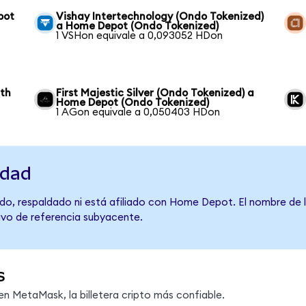
pot
Vishay Intertechnology (Ondo Tokenized)
a Home Depot (Ondo Tokenized)
1 VSHon equivale a 0,093052 HDon
wth
First Majestic Silver (Ondo Tokenized) a
Home Depot (Ondo Tokenized)
1 AGon equivale a 0,050403 HDon
idad
do, respaldado ni está afiliado con Home Depot. El nombre de l
tivo de referencia subyacente.
s
 MetaMask, la billetera cripto más confiable.