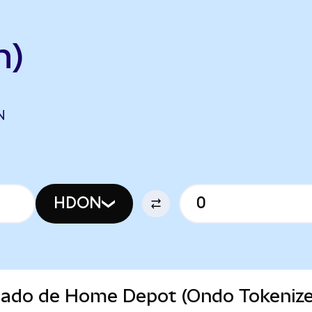
n)
N
HDON
rcado de Home Depot (Ondo Tokeniz