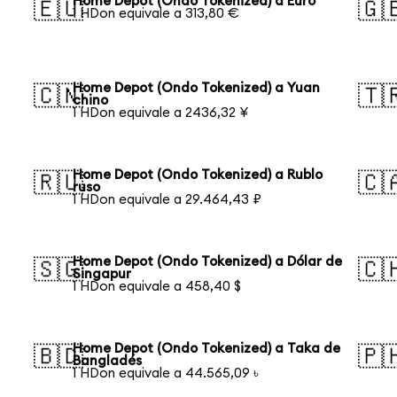
Home Depot (Ondo Tokenized) a Euro
🇪🇺
🇬
1 HDon equivale a 313,80 €
Home Depot (Ondo Tokenized) a Yuan
🇨🇳
🇹
chino
1 HDon equivale a 2436,32 ¥
Home Depot (Ondo Tokenized) a Rublo
🇷🇺
🇨
ruso
1 HDon equivale a 29.464,43 ₽
Home Depot (Ondo Tokenized) a Dólar de
🇸🇬
🇨
Singapur
1 HDon equivale a 458,40 $
Home Depot (Ondo Tokenized) a Taka de
🇧🇩
🇵
Bangladés
1 HDon equivale a 44.565,09 ৳