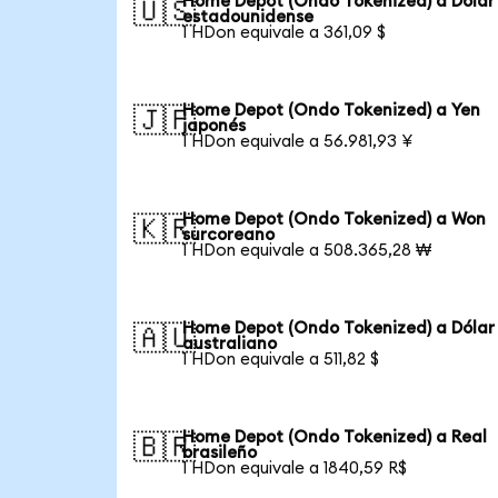
Home Depot (Ondo Tokenized) a Dólar
🇺🇸
estadounidense
1 HDon equivale a 361,09 $
Home Depot (Ondo Tokenized) a Yen
🇯🇵
japonés
1 HDon equivale a 56.981,93 ¥
Home Depot (Ondo Tokenized) a Won
🇰🇷
surcoreano
1 HDon equivale a 508.365,28 ₩
Home Depot (Ondo Tokenized) a Dólar
🇦🇺
australiano
1 HDon equivale a 511,82 $
Home Depot (Ondo Tokenized) a Real
🇧🇷
brasileño
1 HDon equivale a 1840,59 R$