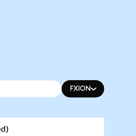
FXION
ed)