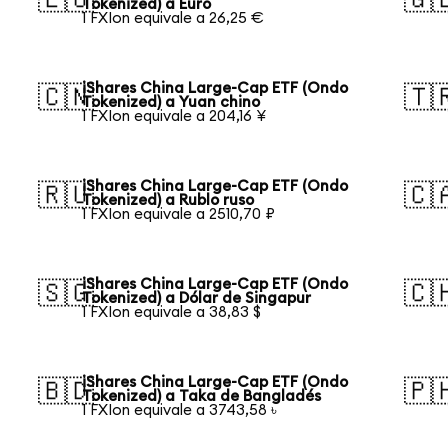
Tokenized) a Euro
1 FXIon equivale a 26,25 €
iShares China Large-Cap ETF (Ondo
🇨🇳
🇹
Tokenized) a Yuan chino
1 FXIon equivale a 204,16 ¥
iShares China Large-Cap ETF (Ondo
🇷🇺
🇨
Tokenized) a Rublo ruso
1 FXIon equivale a 2510,70 ₽
iShares China Large-Cap ETF (Ondo
🇸🇬
🇨
Tokenized) a Dólar de Singapur
1 FXIon equivale a 38,83 $
iShares China Large-Cap ETF (Ondo
🇧🇩
🇵
Tokenized) a Taka de Bangladés
1 FXIon equivale a 3743,58 ৳