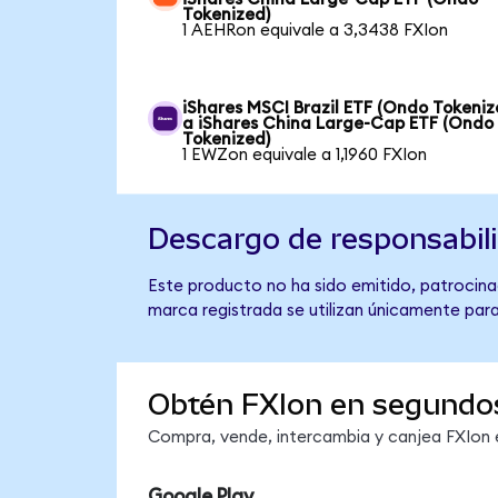
Tokenized)
1 AEHRon equivale a 3,3438 FXIon
iShares MSCI Brazil ETF (Ondo Tokeniz
a iShares China Large-Cap ETF (Ondo
Tokenized)
1 EWZon equivale a 1,1960 FXIon
Descargo de responsabil
Este producto no ha sido emitido, patrocinad
marca registrada se utilizan únicamente para
Obtén FXIon en segundo
Compra, vende, intercambia y canjea FXIon e
Google Play