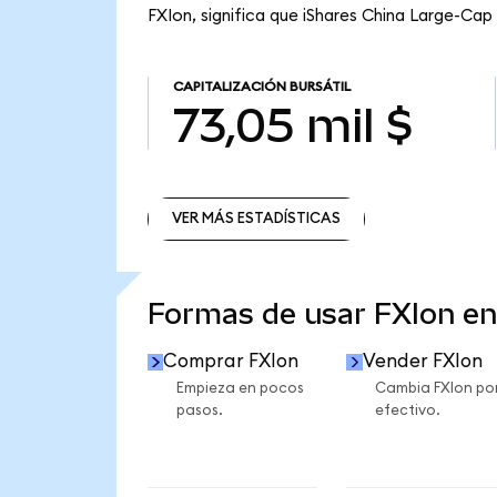
FXIon, significa que iShares China Large-Cap 
CAPITALIZACIÓN BURSÁTIL
73,05 mil $
VER MÁS ESTADÍSTICAS
VER MÁS ESTADÍSTICAS
Formas de usar FXIon e
Comprar FXIon
Vender FXIon
Empieza en pocos
Cambia FXIon po
pasos.
efectivo.