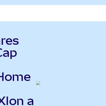
ares
Cap
 Home
XIon a