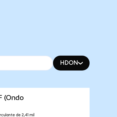
HDON
F (Ondo
culante de 2,41 mil