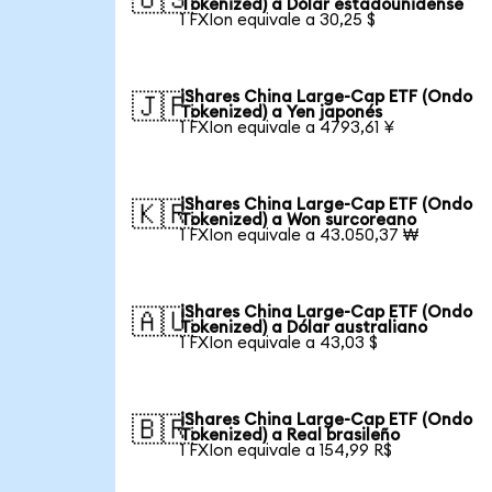
Tokenized) a Dólar estadounidense
1 FXIon equivale a 30,25 $
iShares China Large-Cap ETF (Ondo
🇯🇵
Tokenized) a Yen japonés
1 FXIon equivale a 4793,61 ¥
iShares China Large-Cap ETF (Ondo
🇰🇷
Tokenized) a Won surcoreano
1 FXIon equivale a 43.050,37 ₩
iShares China Large-Cap ETF (Ondo
🇦🇺
Tokenized) a Dólar australiano
1 FXIon equivale a 43,03 $
iShares China Large-Cap ETF (Ondo
🇧🇷
Tokenized) a Real brasileño
1 FXIon equivale a 154,99 R$