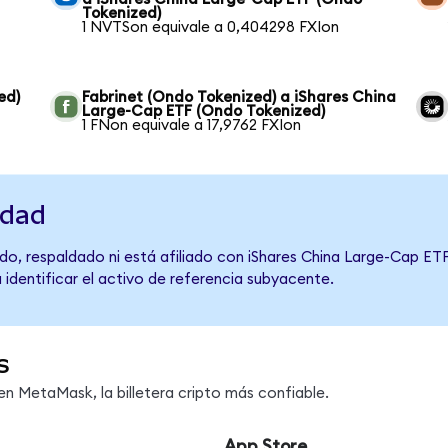
Tokenized)
1 NVTSon equivale a 0,404298 FXIon
ed)
Fabrinet (Ondo Tokenized) a iShares China
Large-Cap ETF (Ondo Tokenized)
1 FNon equivale a 17,9762 FXIon
idad
o, respaldado ni está afiliado con iShares China Large-Cap ETF
 identificar el activo de referencia subyacente.
s
n MetaMask, la billetera cripto más confiable.
App Store