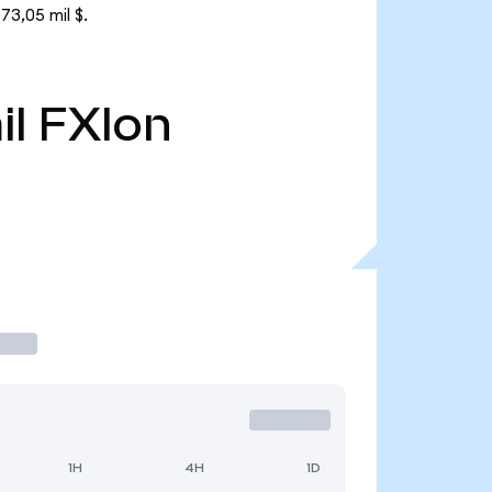
73,05 mil $.
il
FXIon
1H
4H
1D