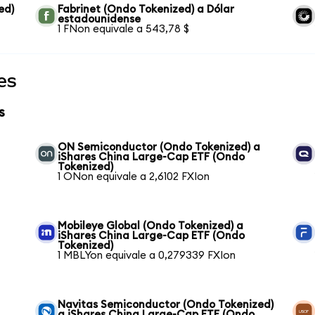
ed)
Fabrinet (Ondo Tokenized) a Dólar
estadounidense
1 FNon equivale a 543,78 $
es
s
ON Semiconductor (Ondo Tokenized) a
iShares China Large-Cap ETF (Ondo
Tokenized)
1 ONon equivale a 2,6102 FXIon
Mobileye Global (Ondo Tokenized) a
iShares China Large-Cap ETF (Ondo
Tokenized)
1 MBLYon equivale a 0,279339 FXIon
Navitas Semiconductor (Ondo Tokenized)
a iShares China Large-Cap ETF (Ondo