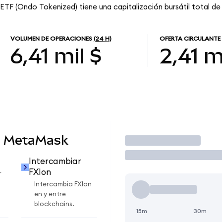
ETF (Ondo Tokenized) tiene una capitalización bursátil total de 
VOLUMEN DE OPERACIONES
(24 H)
OFERTA CIRCULANTE
6,41 mil $
2,41 m
n MetaMask
Operar
Intercambiar
FXIon
r
Intercambia FXIon
en y entre
blockchains.
15m
30m