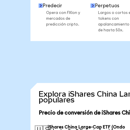
Predecir
Perpetuos
Opera con FXIon y
Largos o cortos 
mercados de
tokens con
predicción cripto.
apalancamiento
de hasta 50x.
Explora iShares China L
populares
Precio de conversión de iShares C
iShares China Large-Cap ETF (Ondo
🇺🇸