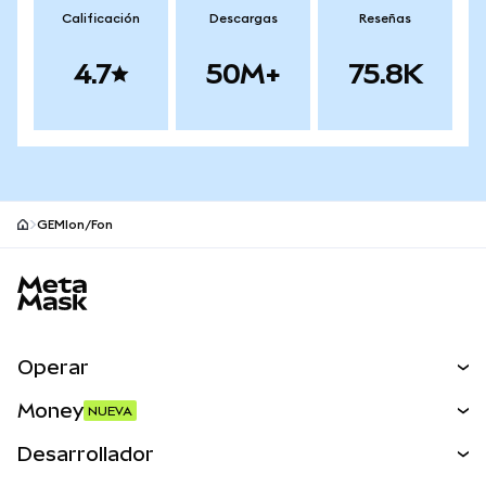
Calificación
Descargas
Reseñas
4.7
50M+
75.8K
GEMIon/Fon
Pie de página del sitio MetaMask
Operar
Canjear
Money
NUEVA
Predecir
NUEVA
Comprar
Desarrollador
Perps
NUEVA
Tarjeta
Ver los documentos