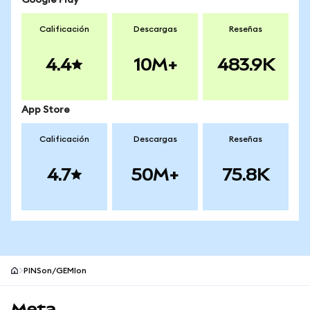
Google Play
Calificación
Descargas
Reseñas
4.4
10M+
483.9K
App Store
Calificación
Descargas
Reseñas
4.7
50M+
75.8K
PINSon/GEMIon
Pie de página del sitio MetaMask