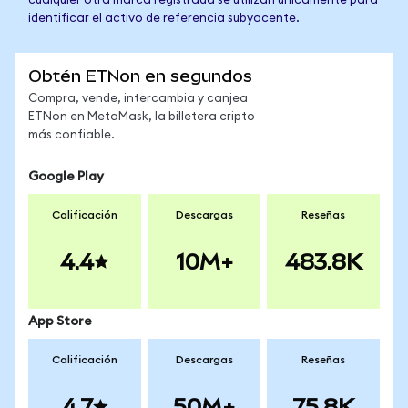
cualquier otra marca registrada se utilizan únicamente para
identificar el activo de referencia subyacente.
Obtén ETNon en segundos
Compra, vende, intercambia y canjea
ETNon en MetaMask, la billetera cripto
más confiable.
Google Play
Calificación
Descargas
Reseñas
4.4
10M+
483.8K
App Store
Calificación
Descargas
Reseñas
4.7
50M+
75.8K