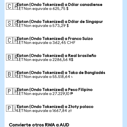
Eaton (Ondo Tokenized) a Dólar canadiense
🇨🇦
1 ETNon equivale a 625,75 $
Eaton (Ondo Tokenized) a Dólar de Singapur
🇸🇬
1 ETNon equivale a 573,29 $
Eaton (Ondo Tokenized) a Franco Suizo
🇨🇭
1 ETNon equivale a 362,45 CHF
Eaton (Ondo Tokenized) a Real brasileño
🇧🇷
1 ETNon equivale a 2286,56 R$
Eaton (Ondo Tokenized) a Taka de Bangladés
🇧🇩
1 ETNon equivale a 55.518,64 ৳
Eaton (Ondo Tokenized) a Peso Filipino
🇵🇭
1 ETNon equivale a 27.229,10 ₱
Eaton (Ondo Tokenized) a Złoty polaco
🇵🇱
1 ETNon equivale a 1667,84 zł
Convierte otros RWA a AUD