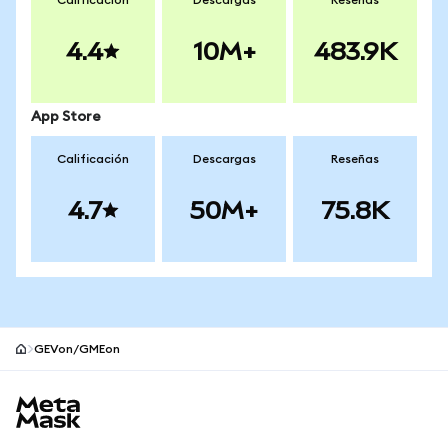
Calificación
Descargas
Reseñas
4.4
10M+
483.9K
App Store
Calificación
Descargas
Reseñas
4.7
50M+
75.8K
GEVon/GMEon
Pie de página del sitio MetaMask