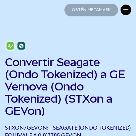
OBTÉN METAMASK
OBTÉN METAMASK
Convertir Seagate
(Ondo Tokenized) a GE
Vernova (Ondo
Tokenized) (STXon a
GEVon)
STXON/GEVON: 1 SEAGATE (ONDO TOKENIZED)
EQUIVALE A 0,817785 GEVON