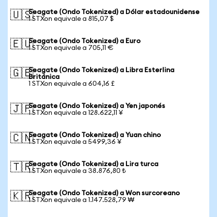
Seagate (Ondo Tokenized) a Dólar estadounidense
🇺🇸
1 STXon equivale a 815,07 $
Seagate (Ondo Tokenized) a Euro
🇪🇺
1 STXon equivale a 705,11 €
Seagate (Ondo Tokenized) a Libra Esterlina
🇬🇧
Británica
1 STXon equivale a 604,16 £
Seagate (Ondo Tokenized) a Yen japonés
🇯🇵
1 STXon equivale a 128.622,11 ¥
Seagate (Ondo Tokenized) a Yuan chino
🇨🇳
1 STXon equivale a 5499,36 ¥
Seagate (Ondo Tokenized) a Lira turca
🇹🇷
1 STXon equivale a 38.876,80 ₺
Seagate (Ondo Tokenized) a Won surcoreano
🇰🇷
1 STXon equivale a 1.147.528,79 ₩