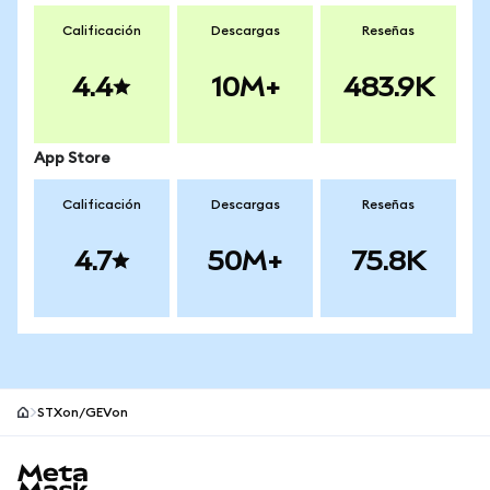
Calificación
Descargas
Reseñas
4.4
10M+
483.9K
App Store
Calificación
Descargas
Reseñas
4.7
50M+
75.8K
STXon/GEVon
Pie de página del sitio MetaMask