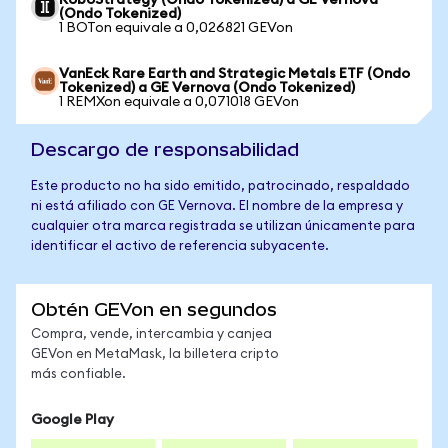
RoboStrategy (Ondo Tokenized) a GE Vernova
(Ondo Tokenized)
1 BOTon equivale a 0,026821 GEVon
VanEck Rare Earth and Strategic Metals ETF (Ondo
Tokenized) a GE Vernova (Ondo Tokenized)
1 REMXon equivale a 0,071018 GEVon
Descargo de responsabilidad
Este producto no ha sido emitido, patrocinado, respaldado
ni está afiliado con GE Vernova. El nombre de la empresa y
cualquier otra marca registrada se utilizan únicamente para
identificar el activo de referencia subyacente.
Obtén GEVon en segundos
Compra, vende, intercambia y canjea
GEVon en MetaMask, la billetera cripto
más confiable.
Google Play