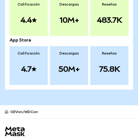
Calificación
Descargas
Reseñas
4.4
10M+
483.7K
App Store
Calificación
Descargas
Reseñas
4.7
50M+
75.8K
GEVon/WDCon
Pie de página del sitio MetaMask