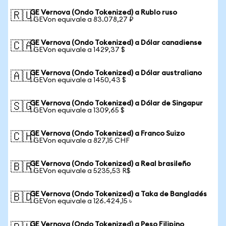
GE Vernova (Ondo Tokenized) a Rublo ruso
🇷🇺
1 GEVon equivale a 83.078,27 ₽
GE Vernova (Ondo Tokenized) a Dólar canadiense
🇨🇦
1 GEVon equivale a 1429,37 $
GE Vernova (Ondo Tokenized) a Dólar australiano
🇦🇺
1 GEVon equivale a 1450,43 $
GE Vernova (Ondo Tokenized) a Dólar de Singapur
🇸🇬
1 GEVon equivale a 1309,65 $
GE Vernova (Ondo Tokenized) a Franco Suizo
🇨🇭
1 GEVon equivale a 827,15 CHF
GE Vernova (Ondo Tokenized) a Real brasileño
🇧🇷
1 GEVon equivale a 5235,53 R$
GE Vernova (Ondo Tokenized) a Taka de Bangladés
🇧🇩
1 GEVon equivale a 126.424,15 ৳
GE Vernova (Ondo Tokenized) a Peso Filipino