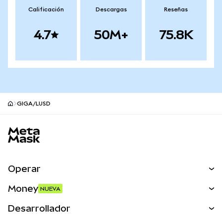
Calificación
Descargas
Reseñas
4.7
50M+
75.8K
GIGA/LUSD
Pie de página del sitio MetaMask
Operar
Canjear
Money
NUEVA
Predecir
NUEVA
Comprar
Desarrollador
Perps
NUEVA
Tarjeta
Ver los documentos