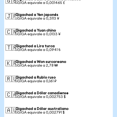
🇬🇧
1 GIGA equivale a 0,001465 £
Gigachad a Yen japonés
🇯🇵
1 GIGA equivale a 0,3113 ¥
Gigachad a Yuan chino
🇨🇳
1 GIGA equivale a 0,0133 ¥
Gigachad a Lira turca
🇹🇷
1 GIGA equivale a 0,0941 ₺
Gigachad a Won surcoreano
🇰🇷
1 GIGA equivale a 2,78 ₩
Gigachad a Rublo ruso
🇷🇺
1 GIGA equivale a 0,161 ₽
Gigachad a Dólar canadiense
🇨🇦
1 GIGA equivale a 0,002753 $
Gigachad a Dólar australiano
🇦🇺
1 GIGA equivale a 0,002791 $