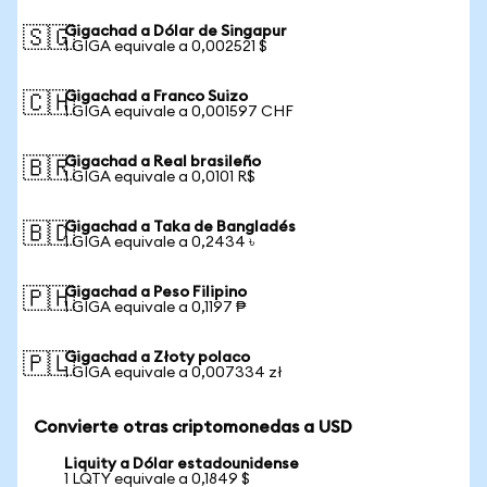
Gigachad a Dólar de Singapur
🇸🇬
1 GIGA equivale a 0,002521 $
Gigachad a Franco Suizo
🇨🇭
1 GIGA equivale a 0,001597 CHF
Gigachad a Real brasileño
🇧🇷
1 GIGA equivale a 0,0101 R$
Gigachad a Taka de Bangladés
🇧🇩
1 GIGA equivale a 0,2434 ৳
Gigachad a Peso Filipino
🇵🇭
1 GIGA equivale a 0,1197 ₱
Gigachad a Złoty polaco
🇵🇱
1 GIGA equivale a 0,007334 zł
Convierte otras criptomonedas a USD
Liquity a Dólar estadounidense
1 LQTY equivale a 0,1849 $