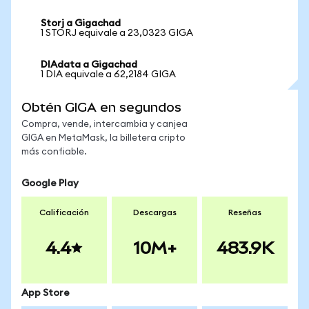
Storj a Gigachad
1 STORJ equivale a 23,0323 GIGA
DIAdata a Gigachad
1 DIA equivale a 62,2184 GIGA
Obtén GIGA en segundos
Compra, vende, intercambia y canjea
GIGA en MetaMask, la billetera cripto
más confiable.
Google Play
Calificación
Descargas
Reseñas
4.4
10M+
483.9K
App Store