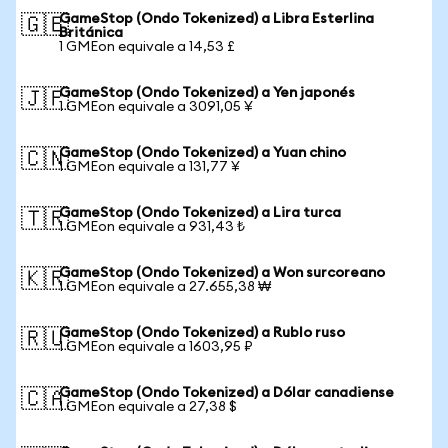
GameStop (Ondo Tokenized) a Libra Esterlina
🇬🇧
Británica
1 GMEon equivale a 14,53 £
GameStop (Ondo Tokenized) a Yen japonés
🇯🇵
1 GMEon equivale a 3091,05 ¥
GameStop (Ondo Tokenized) a Yuan chino
🇨🇳
1 GMEon equivale a 131,77 ¥
GameStop (Ondo Tokenized) a Lira turca
🇹🇷
1 GMEon equivale a 931,43 ₺
GameStop (Ondo Tokenized) a Won surcoreano
🇰🇷
1 GMEon equivale a 27.655,38 ₩
GameStop (Ondo Tokenized) a Rublo ruso
🇷🇺
1 GMEon equivale a 1603,95 ₽
GameStop (Ondo Tokenized) a Dólar canadiense
🇨🇦
1 GMEon equivale a 27,38 $