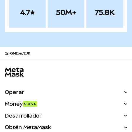
4.7
50M+
75.8K
GMEon/EUR
Pie de página del sitio MetaMask
Operar
Canjear
Money
NUEVA
Predecir
NUEVA
Comprar
Desarrollador
Perps
NUEVA
Tarjeta
Ver los documentos
Obtén MetaMask
Activos del mundo real
mUSD
NUEVA