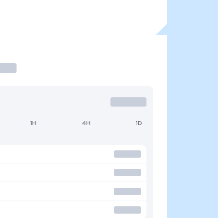
1H
4H
1D