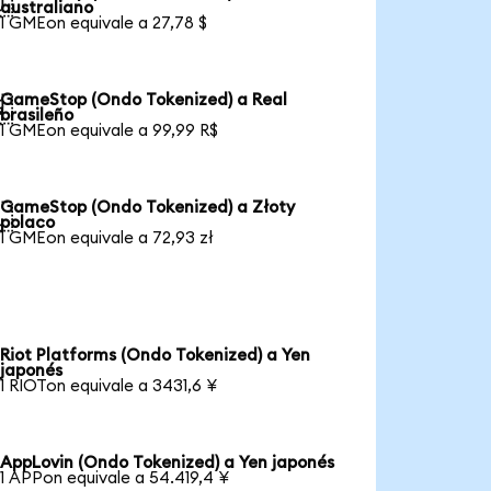

australiano
1 GMEon equivale a 27,78 $
GameStop (Ondo Tokenized) a Real

brasileño
1 GMEon equivale a 99,99 R$
GameStop (Ondo Tokenized) a Złoty

polaco
1 GMEon equivale a 72,93 zł
Riot Platforms (Ondo Tokenized) a Yen
japonés
1 RIOTon equivale a 3431,6 ¥
AppLovin (Ondo Tokenized) a Yen japonés
1 APPon equivale a 54.419,4 ¥