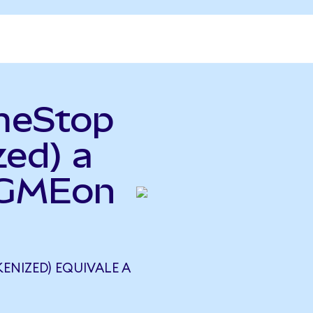
meStop
zed) a
(GMEon
ENIZED) EQUIVALE A