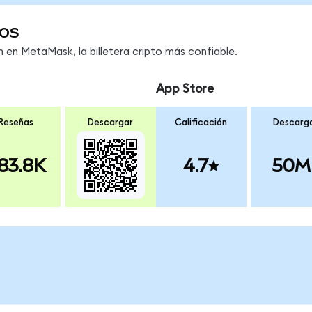
os
en MetaMask, la billetera cripto más confiable.
App Store
Reseñas
Descargar
Calificación
Descarg
83.8K
4.7
50M