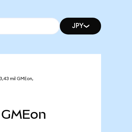
JPY
)
23,43 mil GMEon,
GMEon