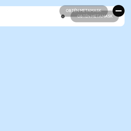
OBTÉN METAMASK
OBTÉN METAMASK
OBTÉN METAMASK
OBTÉN METAMASK