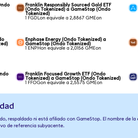
Ondo
Franklin Responsibly Sourced Gold ETF
(Ondo Tokenized) a GameStop (Ondo
Tokenized)
1 FGDLon equivale a 2,8867 GMEon
do
Enphase Energy (Ondo Tokenized) a
zed)
GameStop (Ondo Tokenized)
1 ENPHon equivale a 2,0156 GMEon
Ondo
Franklin Focused Growth ETF (Ondo
Tokenized) a GameStop (Ondo Tokenized)
1 FFOGon equivale a 2,5575 GMEon
idad
do, respaldado ni está afiliado con GameStop. El nombre de la 
tivo de referencia subyacente.