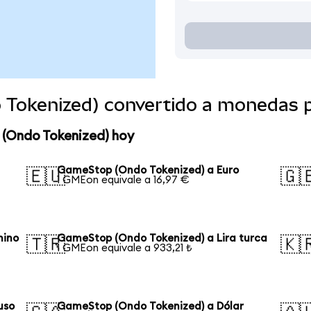
Tokenized) convertido a monedas 
 (Ondo Tokenized) hoy
GameStop (Ondo Tokenized) a Euro
🇪🇺
🇬
1 GMEon equivale a 16,97 €
hino
GameStop (Ondo Tokenized) a Lira turca
🇹🇷
🇰
1 GMEon equivale a 933,21 ₺
uso
GameStop (Ondo Tokenized) a Dólar