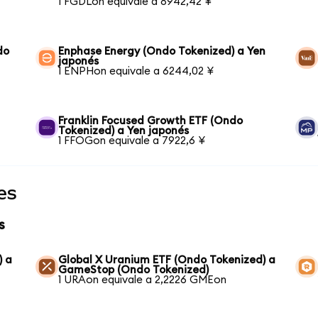
1 FGDLon equivale a 8942,42 ¥
do
Enphase Energy (Ondo Tokenized) a Yen
japonés
1 ENPHon equivale a 6244,02 ¥
Franklin Focused Growth ETF (Ondo
Tokenized) a Yen japonés
1 FFOGon equivale a 7922,6 ¥
es
s
) a
Global X Uranium ETF (Ondo Tokenized) a
GameStop (Ondo Tokenized)
1 URAon equivale a 2,2226 GMEon