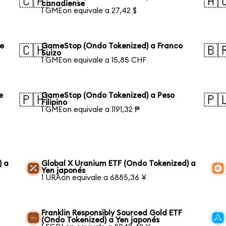
🇨🇦
🇦
canadiense
1 GMEon equivale a 27,42 $
de
GameStop (Ondo Tokenized) a Franco
🇨🇭
🇧
Suizo
1 GMEon equivale a 15,85 CHF
e
GameStop (Ondo Tokenized) a Peso
🇵🇭
🇵
Filipino
1 GMEon equivale a 1191,32 ₱
) a
Global X Uranium ETF (Ondo Tokenized) a
Yen japonés
1 URAon equivale a 6885,36 ¥
Franklin Responsibly Sourced Gold ETF
(Ondo Tokenized) a Yen japonés