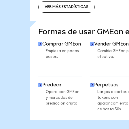
VER MÁS ESTADÍSTICAS
VER MÁS ESTADÍSTICAS
Formas de usar GMEon 
Comprar GMEon
Vender GMEon
Empieza en pocos
Cambia GMEon p
pasos.
efectivo.
Predecir
Perpetuos
Opera con GMEon
Largos o cortos 
y mercados de
tokens con
predicción cripto.
apalancamiento
de hasta 50x.