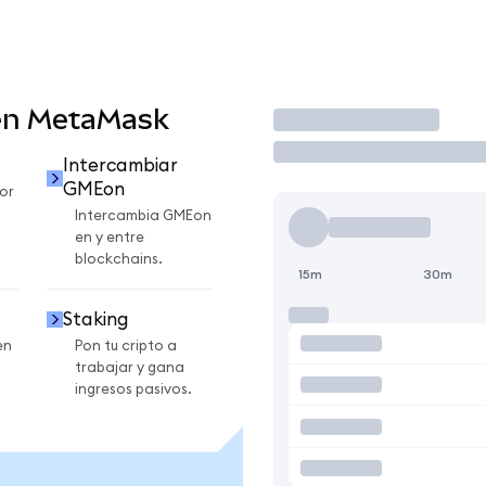
en MetaMask
Operar
Intercambiar
GMEon
or
Intercambia GMEon
en y entre
blockchains.
15m
30m
Staking
en
Pon tu cripto a
trabajar y gana
ingresos pasivos.