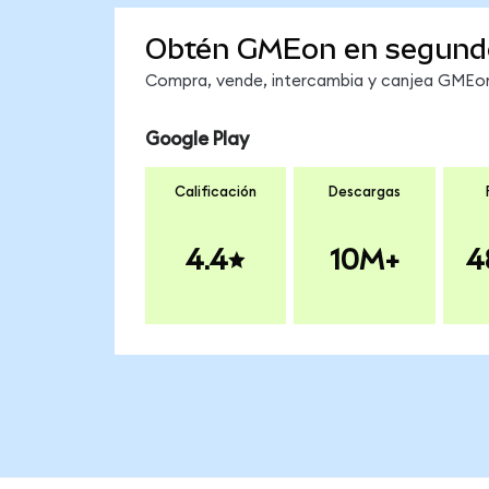
Obtén GMEon en segund
Compra, vende, intercambia y canjea GMEon 
Google Play
Calificación
Descargas
4.4
10M+
4