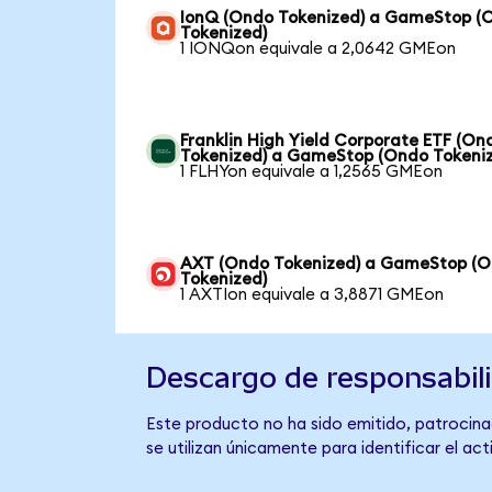
IonQ (Ondo Tokenized) a GameStop (
Tokenized)
1 IONQon equivale a 2,0642 GMEon
Franklin High Yield Corporate ETF (On
Tokenized) a GameStop (Ondo Tokeni
1 FLHYon equivale a 1,2565 GMEon
AXT (Ondo Tokenized) a GameStop (
Tokenized)
1 AXTIon equivale a 3,8871 GMEon
Descargo de responsabil
Este producto no ha sido emitido, patrocina
se utilizan únicamente para identificar el ac