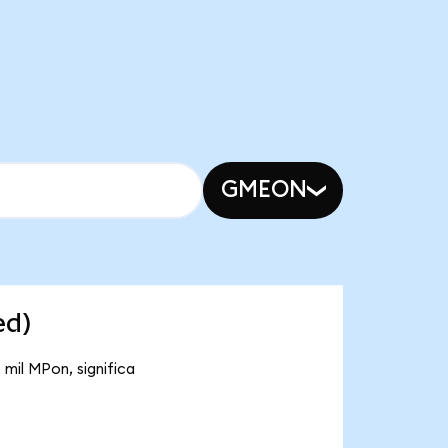
GMEON
ed)
 mil MPon, significa