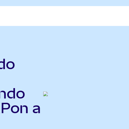
do
ndo
MPon a