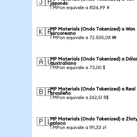
🇯🇵
japonés
1 MPon equivale a 8126,99 ¥
MP Materials (Ondo Tokenized) a Won
🇰🇷
surcoreano
1 MPon equivale a 72.505,08 ₩
MP Materials (Ondo Tokenized) a Dóla
🇦🇺
australiano
1 MPon equivale a 73,00 $
MP Materials (Ondo Tokenized) a Real
🇧🇷
brasileño
1 MPon equivale a 262,51 R$
MP Materials (Ondo Tokenized) a Złot
🇵🇱
polaco
1 MPon equivale a 191,33 zł