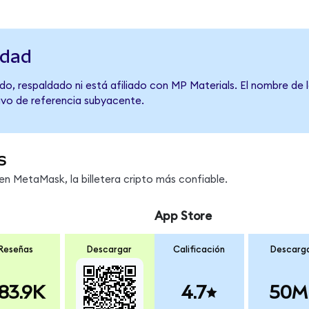
idad
o, respaldado ni está afiliado con MP Materials. El nombre de 
tivo de referencia subyacente.
s
 MetaMask, la billetera cripto más confiable.
App Store
Reseñas
Descargar
Calificación
Descarg
83.9K
4.7
50M