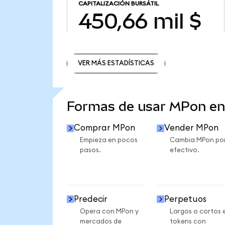
CAPITALIZACIÓN BURSÁTIL
450,66 mil $
VER MÁS ESTADÍSTICAS
VER MÁS ESTADÍSTICAS
Formas de usar MPon e
Comprar MPon
Vender MPon
Empieza en pocos
Cambia MPon po
pasos.
efectivo.
Predecir
Perpetuos
Opera con MPon y
Largos o cortos 
mercados de
tokens con