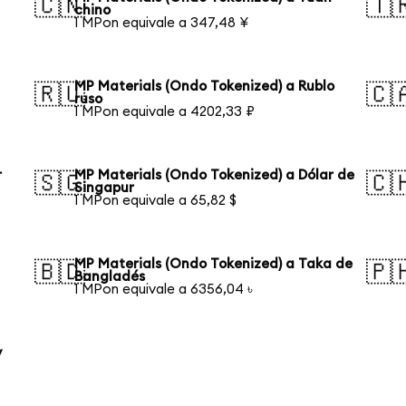
🇨🇳
🇹
chino
1 MPon equivale a 347,48 ¥
MP Materials (Ondo Tokenized) a Rublo
🇷🇺
🇨
ruso
1 MPon equivale a 4202,33 ₽
r
MP Materials (Ondo Tokenized) a Dólar de
🇸🇬
🇨
Singapur
1 MPon equivale a 65,82 $
MP Materials (Ondo Tokenized) a Taka de
🇧🇩
🇵
Bangladés
1 MPon equivale a 6356,04 ৳
y