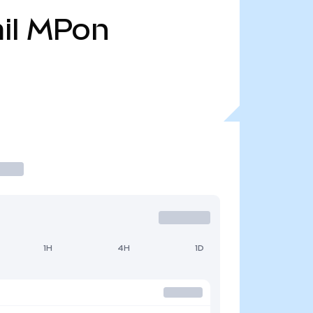
il
MPon
1H
4H
1D