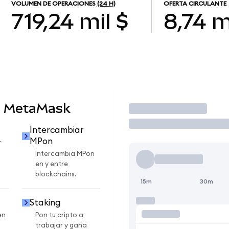
VOLUMEN DE OPERACIONES
(24 H)
OFERTA CIRCULANTE
719,24 mil $
8,74 m
n MetaMask
Operar
Intercambiar
MPon
r
Intercambia MPon
en y entre
blockchains.
15m
30m
Staking
en
Pon tu cripto a
trabajar y gana