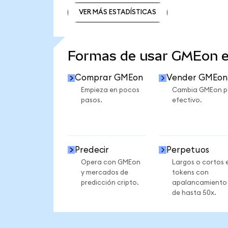
VER MÁS ESTADÍSTICAS
VER MÁS ESTADÍSTICAS
Formas de usar GMEon 
Comprar GMEon
Vender GMEon
Empieza en pocos
Cambia GMEon p
pasos.
efectivo.
Predecir
Perpetuos
Opera con GMEon
Largos o cortos 
y mercados de
tokens con
predicción cripto.
apalancamiento
de hasta 50x.