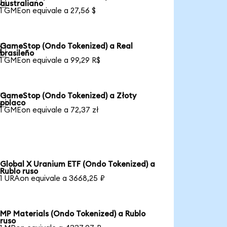

australiano
1 GMEon equivale a 27,56 $
GameStop (Ondo Tokenized) a Real

brasileño
1 GMEon equivale a 99,29 R$
GameStop (Ondo Tokenized) a Złoty

polaco
1 GMEon equivale a 72,37 zł
Global X Uranium ETF (Ondo Tokenized) a
Rublo ruso
1 URAon equivale a 3668,25 ₽
MP Materials (Ondo Tokenized) a Rublo
ruso