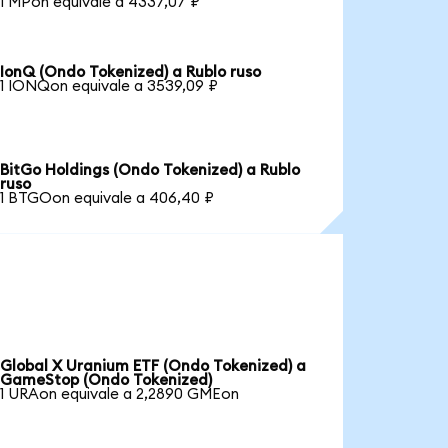
1 MPon equivale a 4337,07 ₽
IonQ (Ondo Tokenized) a Rublo ruso
1 IONQon equivale a 3539,09 ₽
BitGo Holdings (Ondo Tokenized) a Rublo
ruso
1 BTGOon equivale a 406,40 ₽
Global X Uranium ETF (Ondo Tokenized) a
GameStop (Ondo Tokenized)
1 URAon equivale a 2,2890 GMEon