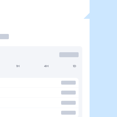
1H
4H
1D