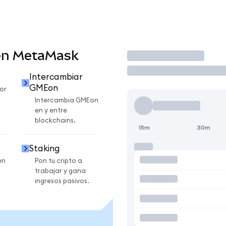
en MetaMask
Operar
Intercambiar
GMEon
or
Intercambia GMEon
en y entre
blockchains.
15m
30m
Staking
en
Pon tu cripto a
trabajar y gana
ingresos pasivos.