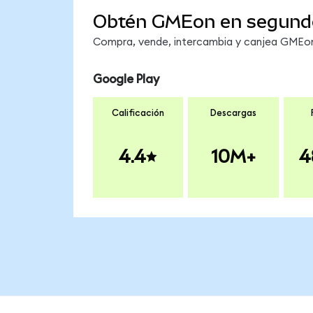
Obtén GMEon en segund
Compra, vende, intercambia y canjea GMEon 
Google Play
Calificación
Descargas
4.4
10M+
4