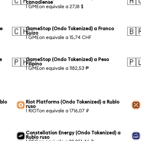
🇨🇦
🇦
canadiense
1 GMEon equivale a 27,18 $
de
GameStop (Ondo Tokenized) a Franco
🇨🇭
🇧
Suizo
1 GMEon equivale a 15,74 CHF
e
GameStop (Ondo Tokenized) a Peso
🇵🇭
🇵
Filipino
1 GMEon equivale a 1182,53 ₱
blo
Riot Platforms (Ondo Tokenized) a Rublo
ruso
1 RIOTon equivale a 1716,07 ₽
Constellation Energy (Ondo Tokenized) a
Rublo ruso