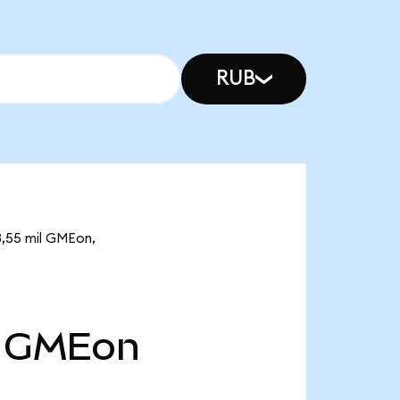
RUB
)
3,55 mil GMEon,
GMEon