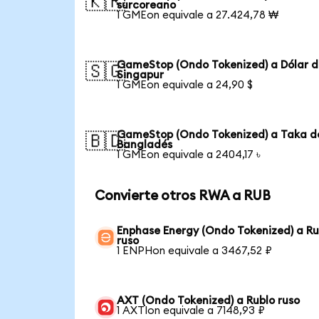
🇰🇷
surcoreano
1 GMEon equivale a 27.424,78 ₩
GameStop (Ondo Tokenized) a Dólar 
🇸🇬
Singapur
1 GMEon equivale a 24,90 $
GameStop (Ondo Tokenized) a Taka d
🇧🇩
Bangladés
1 GMEon equivale a 2404,17 ৳
Convierte otros RWA a RUB
Enphase Energy (Ondo Tokenized) a Ru
ruso
1 ENPHon equivale a 3467,52 ₽
AXT (Ondo Tokenized) a Rublo ruso
1 AXTIon equivale a 7148,93 ₽