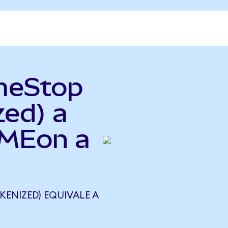
meStop
zed) a
GMEon a
ENIZED) EQUIVALE A