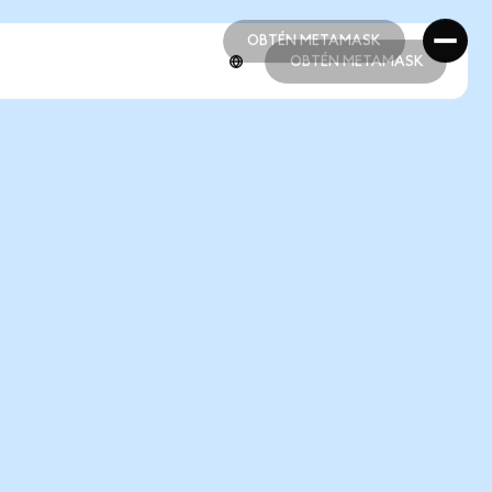
OBTÉN METAMASK
OBTÉN METAMASK
OBTÉN METAMASK
OBTÉN METAMASK