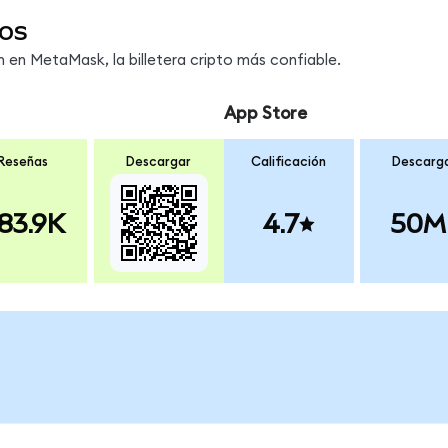
os
en MetaMask, la billetera cripto más confiable.
App Store
Reseñas
Descargar
Calificación
Descarg
83.9K
4.7
50M