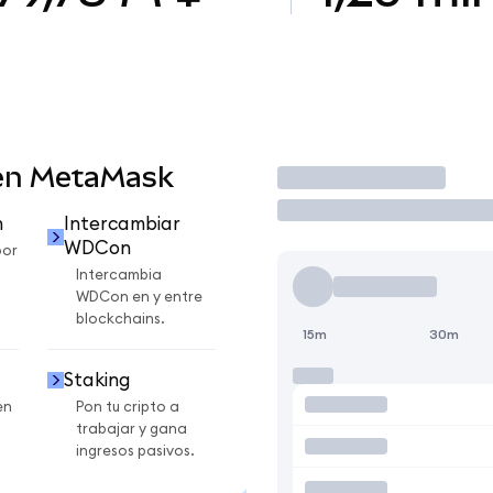
en MetaMask
Operar
n
Intercambiar
WDCon
por
Intercambia
WDCon en y entre
blockchains.
15m
30m
Staking
en
Pon tu cripto a
trabajar y gana
ingresos pasivos.