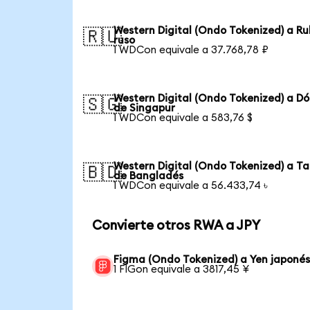
Western Digital (Ondo Tokenized) a Ru
🇷🇺
ruso
1 WDCon equivale a 37.768,78 ₽
Western Digital (Ondo Tokenized) a Dó
🇸🇬
de Singapur
1 WDCon equivale a 583,76 $
Western Digital (Ondo Tokenized) a T
🇧🇩
de Bangladés
1 WDCon equivale a 56.433,74 ৳
Convierte otros RWA a JPY
Figma (Ondo Tokenized) a Yen japoné
1 FIGon equivale a 3817,45 ¥