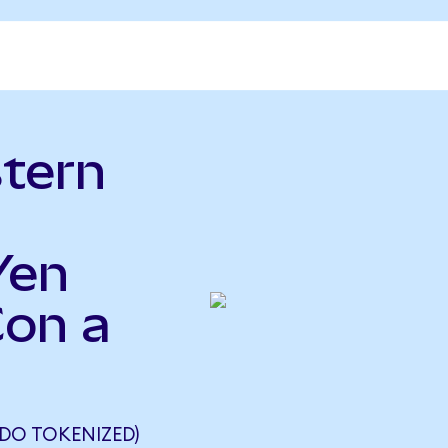
tern
Yen
on a
DO TOKENIZED)