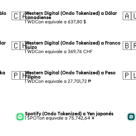
blo
Western Digital (Ondo Tokenized) a Dólar
🇨🇦
🇦
canadiense
1 WDCon equivale a 637,80 $
lar
Western Digital (Ondo Tokenized) a Franco
🇨🇭
🇧
Suizo
1 WDCon equivale a 369,76 CHF
aka
Western Digital (Ondo Tokenized) a Peso
🇵🇭
🇵
Filipino
1 WDCon equivale a 27.701,72 ₱
s
Spotify (Ondo Tokenized) a Yen japonés
1 SPOTon equivale a 75.742,64 ¥