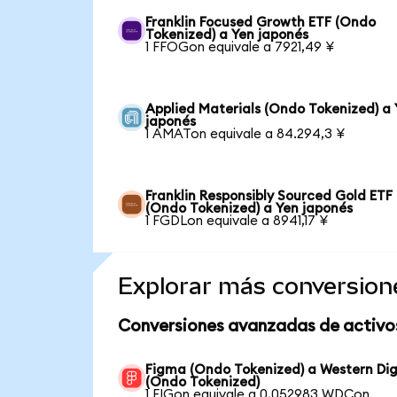
Franklin Focused Growth ETF (Ondo
Tokenized) a Yen japonés
1 FFOGon equivale a 7921,49 ¥
Applied Materials (Ondo Tokenized) a
japonés
1 AMATon equivale a 84.294,3 ¥
Franklin Responsibly Sourced Gold ETF
(Ondo Tokenized) a Yen japonés
1 FGDLon equivale a 8941,17 ¥
Explorar más conversion
Conversiones avanzadas de activo
Figma (Ondo Tokenized) a Western Dig
(Ondo Tokenized)
1 FIGon equivale a 0,052983 WDCon