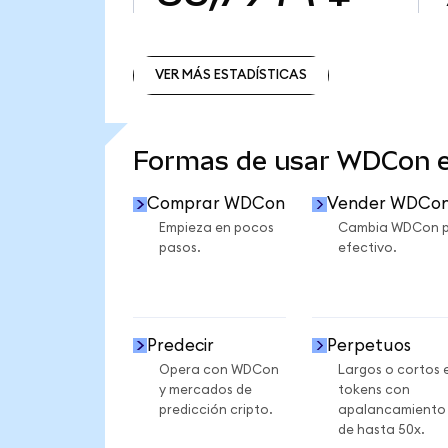
VER MÁS ESTADÍSTICAS
VER MÁS ESTADÍSTICAS
Formas de usar WDCon 
Comprar WDCon
Vender WDCo
Empieza en pocos
Cambia WDCon 
pasos.
efectivo.
Predecir
Perpetuos
Opera con WDCon
Largos o cortos 
y mercados de
tokens con
predicción cripto.
apalancamiento
de hasta 50x.