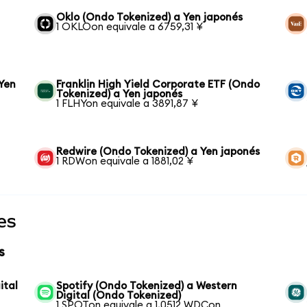
Oklo (Ondo Tokenized) a Yen japonés
1 OKLOon equivale a 6759,31 ¥
 Yen
Franklin High Yield Corporate ETF (Ondo
Tokenized) a Yen japonés
1 FLHYon equivale a 3891,87 ¥
Redwire (Ondo Tokenized) a Yen japonés
1 RDWon equivale a 1881,02 ¥
es
s
ital
Spotify (Ondo Tokenized) a Western
Digital (Ondo Tokenized)
1 SPOTon equivale a 1,0512 WDCon