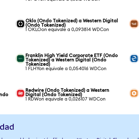
Oklo (Ondo Tokenized) a Western Digital
(Ondo Tokenized)
1 OKLOon equivale a 0,093814 WDCon
Franklin High Yield Corporate ETF (Ondo
Tokenized) a Western Digital (Ondo
Tokenized)
1 FLHYon equivale a 0,054016 WDCon
Redwire (Ondo Tokenized) a Western
Ondo
Digital (Ondo Tokenized)
1 RDWon equivale a 0,026107 WDCon
idad